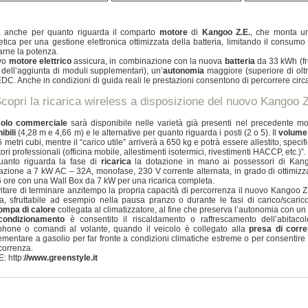
à anche per quanto riguarda il comparto
motore
di
Kangoo Z.E.
, che monta u
tica per una gestione elettronica ottimizzata della batteria, limitando il consumo
arne la potenza.
ovo
motore elettrico
assicura, in combinazione con la nuova
batteria
da 33 kWh (fru
dell’aggiunta di moduli supplementari), un’
autonomia
maggiore (superiore di oltr
C. Anche in condizioni di guida reali le prestazioni consentono di percorrere ci
copri la ricarica wireless a disposizione del nuovo Kangoo 
colo commerciale
sarà disponibile nelle varietà già presenti nel precedente mo
ibili
(4,28 m e 4,66 m) e le alternative per quanto riguarda i posti (2 o 5). Il
volume 
6 metri cubi, mentre il “carico utile” arriverà a 650 kg e potrà essere allestito, speci
ori professionali (officina mobile, allestimenti isotermici, rivestimenti HACCP, etc.)”.
uanto riguarda la fase di
ricarica
la dotazione in mano ai possessori di Kango
zione a 7 kW AC – 32A, monofase, 230 V corrente alternata, in grado di ottimizzar
6 ore con una Wall Box da 7 kW per una ricarica completa.
itare di terminare anzitempo la propria capacità di percorrenza il nuovo Kangoo Z
ca, sfruttabile ad esempio nella pausa pranzo o durante le fasi di carico/scaric
ompa di calore
collegata al climatizzatore, al fine che preserva l’autonomia con un
condizionamento
è consentito il riscaldamento o raffrescamento dell’abitacol
phone o comandi al volante, quando il veicolo è collegato alla
presa di corre
mentare a gasolio per far fronte a condizioni climatiche estreme o per consenti
correnza.
: http:
//www.greenstyle.it