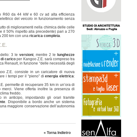
n R60 da 44 kW e 60 cv ad alta efficienza
 elettrico del veicolo in funzionamento senza
tto di miglioramenti nella chimica delle celle
e il 50% rispetto alla precedente) pari a 270
rca 200 km con una
ricarica completa
.
Z.E.
dello: 3 le
versioni
, mentre 2 le
lunghezze
di carico
per Kangoo Z.E. sarà compreso tra
fica Renault, in funzione “delle necessità degli
o Z.E. consiste in un caricatore di nuova
e i tempi per il “pieno” di
energia elettrica
:
.E. permette di recuperare 35 km in un’ora di
o merci. Viene offerta inoltre la presenza di
 clima freddo.
o in anticipo, impostando gli orari tramite
nte
. Disponibile a bordo anche un sistema
re una maggiore conservazione dell’autonomia
«
Torna Indietro