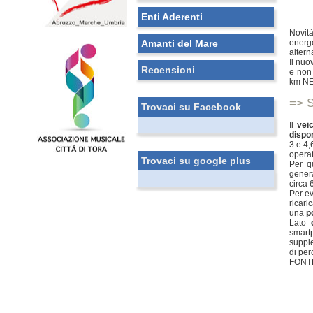
Enti Aderenti
Novit
Amanti del Mare
energe
altern
Il nu
Recensioni
e non 
km NED
=> S
Trovaci su Facebook
Il
vei
dispon
3 e 4,
operat
Trovaci su google plus
Per q
genera
circa 
Per ev
ricari
una
p
Lato
smart
supple
di per
FONTE