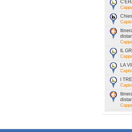
C'ER
Cappa
Chies
Capist
Itine
dista
Cappa
IL GR
Cappa
LA VI
Capist
I TRE
Capist
Itine
dista
Cappa