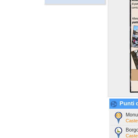
Punti d
Monum
Caste
Borgo
Caste