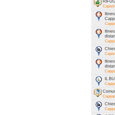
RIFUG
Capistr
Itine
Cappa
Cappa
Itiner
dista
Cappa
Chies
Capist
Itine
dista
Cappa
IL B
Cappa
Comune
Cappad
Chies
Cappa