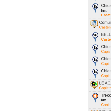
Chies
km.
Caste
Comune
Castel
BELLA
Caste
Chies
Capist
Chies
Capist
Chies
Capist
LE ACA
Capistr
Trekk
km.
Canis