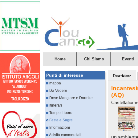
Home
Chi Siamo
Eventi
Punti di interesse
Descrizione
mappa
Incantesi
Da Vedere
(AQ)
Dove Mangiare e Dormire
Castellafium
Itinerari
Tempo Libero
Feste e Sagre
Informazioni
Attività commerciali
un ambiente 