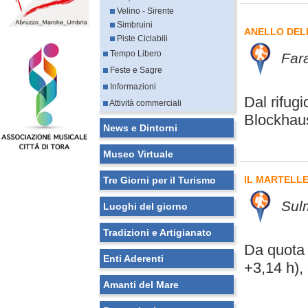
Velino - Sirente
Simbruini
ANELLO DEL
Piste Ciclabili
Tempo Libero
Fara
Feste e Sagre
Informazioni
Dal rifugi
Attività commerciali
Blockhaus
News e Dintorni
Museo Virtuale
IL MARTELL
Tre Giorni per il Turismo
Sul
Luoghi del giorno
Tradizioni e Artigianato
Da quota 
Enti Aderenti
+3,14 h),
Amanti del Mare