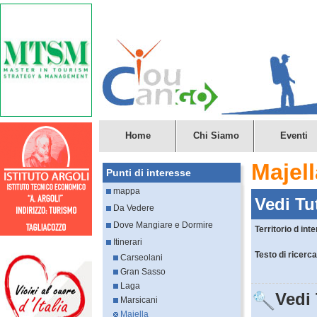
Home
Chi Siamo
Eventi
Majell
Punti di interesse
mappa
Vedi Tut
Da Vedere
Dove Mangiare e Dormire
Territorio d int
Itinerari
Testo di ricerc
Carseolani
Gran Sasso
Laga
Vedi 
Marsicani
Majella