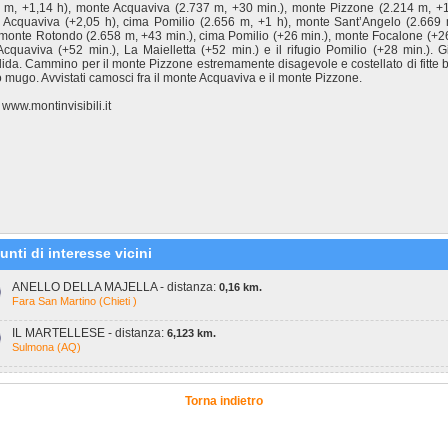
 m, +1,14 h), monte Acquaviva (2.737 m, +30 min.), monte Pizzone (2.214 m, +1
 Acquaviva (+2,05 h), cima Pomilio (2.656 m, +1 h), monte Sant’Angelo (2.669
 monte Rotondo (2.658 m, +43 min.), cima Pomilio (+26 min.), monte Focalone (+26
Acquaviva (+52 min.), La Maielletta (+52 min.) e il rifugio Pomilio (+28 min.). G
ida. Cammino per il monte Pizzone estremamente disagevole e costellato di fitte b
o mugo. Avvistati camosci fra il monte Acquaviva e il monte Pizzone.
 www.montinvisibili.it
unti di interesse vicini
ANELLO DELLA MAJELLA - distanza:
0,16 km.
Fara San Martino (Chieti )
IL MARTELLESE - distanza:
6,123 km.
Sulmona (AQ)
Torna indietro