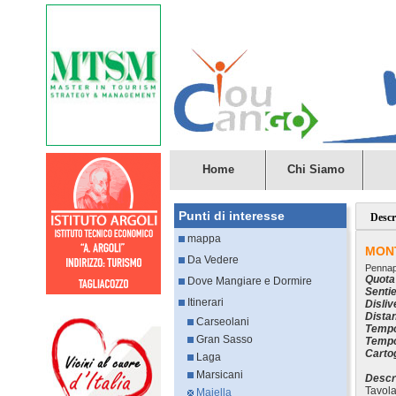
Home
Chi Siamo
Punti di interesse
Descr
mappa
MON
Da Vedere
Pennap
Quota
Dove Mangiare e Dormire
Senti
Itinerari
Disliv
Dista
Carseolani
Tempo
Gran Sasso
Tempo
Carto
Laga
Marsicani
Descr
Tavola
Majella