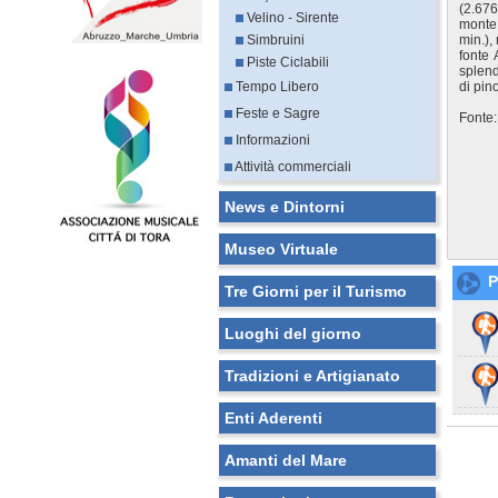
(2.676
Velino - Sirente
monte
Simbruini
min.),
fonte 
Piste Ciclabili
splend
Tempo Libero
di pin
Feste e Sagre
Fonte:
Informazioni
Attività commerciali
News e Dintorni
Museo Virtuale
P
Tre Giorni per il Turismo
Luoghi del giorno
Tradizioni e Artigianato
Enti Aderenti
Amanti del Mare