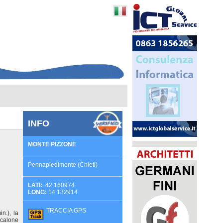
INFO
MONTE PIZZONE
Pennapiedimonte (Chieti)
LATI:
42.160974
LONG:
14.132914
TRACCIA GPS
n.), la
ocalone