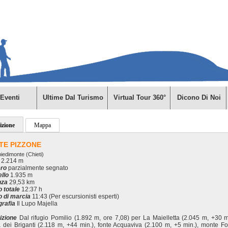
Eventi
Ultime Dal Turismo
Virtual Tour 360°
Dicono Di Noi
izione
Mappa
TE PIZZONE
iedimonte (Chieti)
2.214 m
ero
parzialmente segnato
ello
1.935 m
nza
29,53 km
 totale
12:37 h
 di marcia
11:43 (Per escursionisti esperti)
grafia
Il Lupo Majella
izione
Dal rifugio Pomilio (1.892 m, ore 7,08) per La Maielletta (2.045 m, +30 mi
 dei Briganti (2.118 m, +44 min.), fonte Acquaviva (2.100 m, +5 min.), monte F