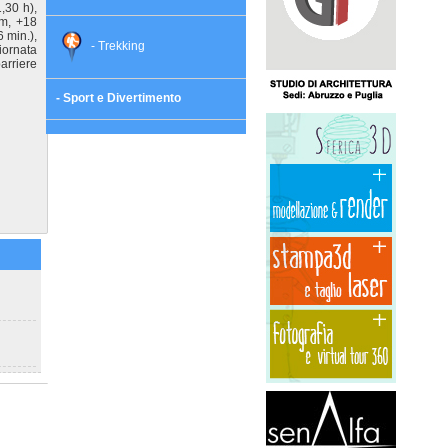
,30 h),
 m, +18
 min.),
- Trekking
iornata
arriere
- Sport e Divertimento