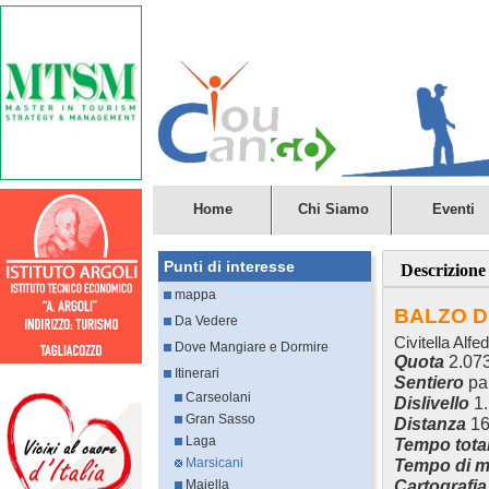
Home
Chi Siamo
Eventi
Punti di interesse
Descrizione
mappa
BALZO D
Da Vedere
Civitella Alf
Dove Mangiare e Dormire
Quota
2.07
Itinerari
Sentiero
pa
Carseolani
Dislivello
1.
Gran Sasso
Distanza
16
Laga
Tempo tota
Marsicani
Tempo di m
Cartografia
Majella