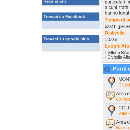
Recensioni
particolar
alcuni tratt
hanno lunghe
Trovaci su Facebook
Tempo di p
6:02 h (per es
Dislivello
Trovaci su google plus
1150 m
Luoghi Attr
- Villetta BA
- Civitella A
Punti d
MONT
Civite
Area d
Civitel
COLL
Villet
Area d
Barrea