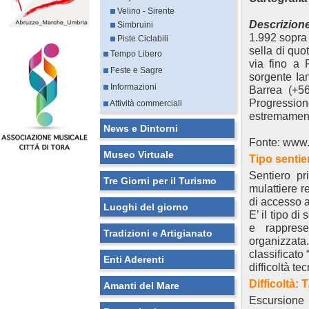
Velino - Sirente
Descrizion
Simbruini
1.992 sopra 
Piste Ciclabili
sella di quo
Tempo Libero
via fino a 
Feste e Sagre
sorgente Ia
Informazioni
Barrea (+56
Progressione
Attività commerciali
estremament
News e Dintorni
Fonte: www.m
Museo Virtuale
Tipo sentie
Sentiero pr
Tre Giorni per il Turismo
mulattiere re
di accesso a 
Luoghi del giorno
E’ il tipo d
e rappresen
Tradizioni e Artigianato
organizzat
classificato 
Enti Aderenti
difficoltà te
Difficoltà: 
Amanti del Mare
Escursione i