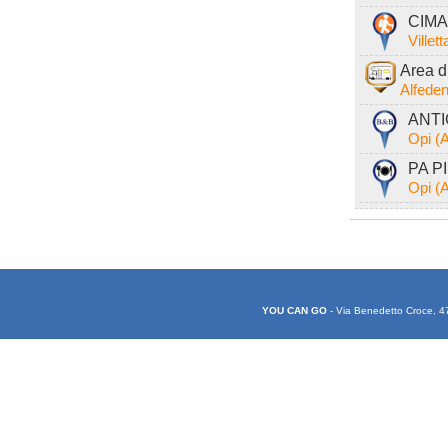
CIMA
Villet
Area d
Alfede
ANTI
Opi (
PA PI
Opi (
YOU CAN GO
- Via Benedetto Croce, 4