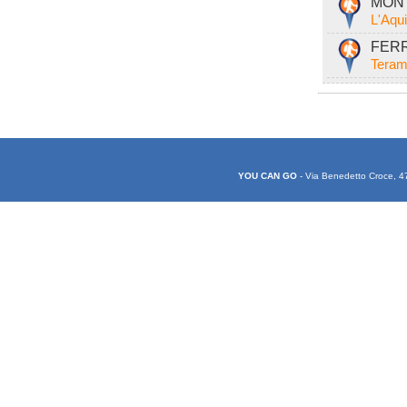
MONT
L'Aqu
FERR
Teram
YOU CAN GO
- Via Benedetto Croce, 4