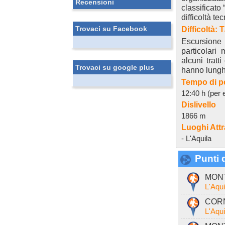
Recensioni
classificato 
difficoltà te
Trovaci su Facebook
Difficoltà: 
Escursione i
particolar
alcuni tratt
Trovaci su google plus
hanno lunghe
Tempo di p
12:40 h (per e
Dislivello
1866 m
Luoghi Attr
- L'Aquila
Punti d
MONT
L'Aqu
CORN
L'Aqu