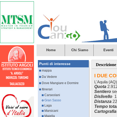
Home
Chi Siamo
Eventi
Punti di interesse
Descrizione
mappa
I DUE CO
Da Vedere
L'Aquila (AQ)
Dove Mangiare e Dormire
Quota
2.91
Itinerari
Sentiero
se
Carseolani
Dislivello
1
Gran Sasso
Distanza
22
Laga
Tempo tota
Marsicani
Cartografia
Majella