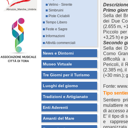
Descrizion
Velino - Sirente
Primo gior
Simbruini
Sella del B
Piste Ciclabili
dei Due Cor
Tempo Libero
(2.655 m, +1
Feste e Sagre
Piccolo per 
Informazioni
+3,25 h) e p
Secondo g
Attività commerciali
Sella dei D
News e Dintorni
Corno Gran
difficoltà 
Museo Virtuale
Pericoli, il
(2.385 m), i
Tre Giorni per il Turismo
(+30 min.); 
Luoghi del giorno
Fonte: www.m
Tipo sentie
Tradizioni e Artigianato
Sentiero pr
mulattiere re
Enti Aderenti
di accesso a 
E’ il tipo d
Amanti del Mare
e rappresen
organizzat