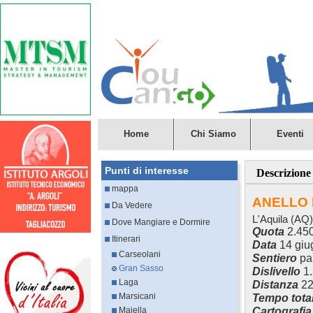
Home
Chi Siamo
Eventi
Punti di interesse
Descrizione
mappa
ANELLO
Da Vedere
L'Aquila (AQ)
Dove Mangiare e Dormire
Quota
2.45
Itinerari
Data
14 giu
Carseolani
Sentiero
pa
Gran Sasso
Dislivello
1
Laga
Distanza
22
Marsicani
Tempo tota
Cartografia
Majella