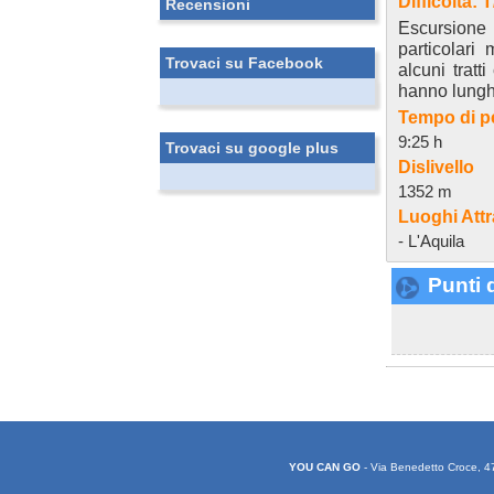
Difficoltà: 
Recensioni
Escursione i
particolar
Trovaci su Facebook
alcuni tratt
hanno lunghe
Tempo di p
9:25 h
Trovaci su google plus
Dislivello
1352 m
Luoghi Attr
- L'Aquila
Punti d
YOU CAN GO
- Via Benedetto Croce, 4