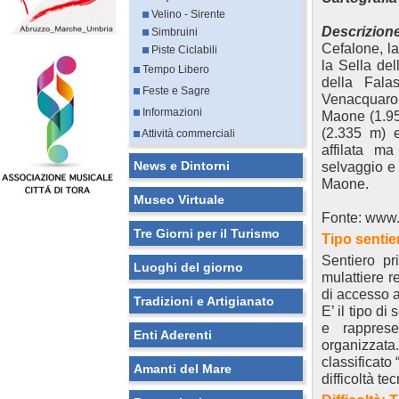
Velino - Sirente
Descrizion
Simbruini
Cefalone, l
Piste Ciclabili
la Sella de
Tempo Libero
della Fala
Feste e Sagre
Venacquaro (
Informazioni
Maone (1.957
(2.335 m) 
Attività commerciali
affilata ma
News e Dintorni
selvaggio e 
Maone.
Museo Virtuale
Fonte: www.m
Tre Giorni per il Turismo
Tipo sentie
Sentiero pr
Luoghi del giorno
mulattiere re
di accesso a 
Tradizioni e Artigianato
E’ il tipo d
e rappresen
Enti Aderenti
organizzat
classificato 
Amanti del Mare
difficoltà te