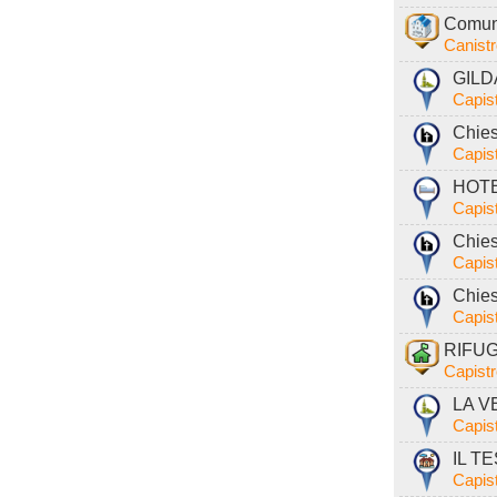
Comune
Canist
GILDA
Capist
Chies
Capist
HOTEL
Capist
Chies
Capist
Chies
Capist
RIFUG
Capistr
LA V
Capist
IL T
Capist