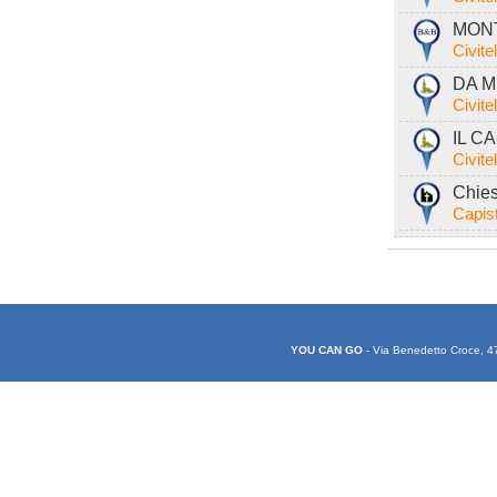
MONT
Civite
DA M
Civite
IL C
Civite
Chies
Capist
YOU CAN GO
- Via Benedetto Croce, 4