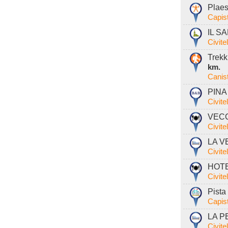
Plaest
Capist
IL S
Civite
Trekk
km.
Canis
PINA 
Civite
VECC
Civite
LA V
Civite
HOTE
Civite
Pista 
Capist
LA P
Civite