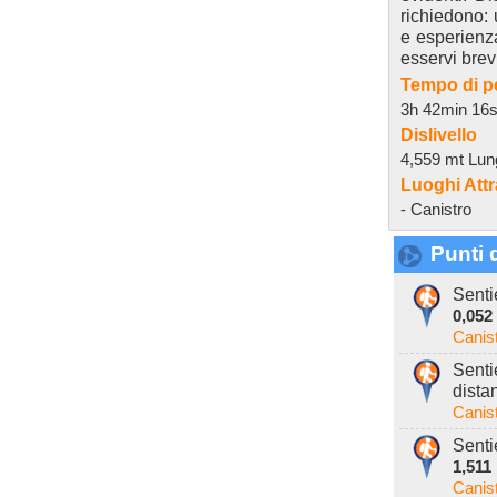
richiedono:
e esperienz
esservi brevi
Tempo di p
3h 42min 16
Dislivello
4,559 mt Lun
Luoghi Attr
- Canistro
Punti d
Senti
0,052
Canis
Senti
dista
Canis
Senti
1,511
Canis