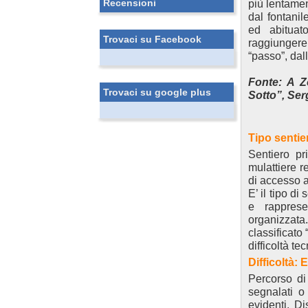
Recensioni
più lentamen
dal fontanil
ed abituato
Trovaci su Facebook
raggiungere
“passo”, dal
Fonte: A Z
Trovaci su google plus
Sotto”, Ser
Tipo sentie
Sentiero pr
mulattiere re
di accesso a 
E’ il tipo d
e rappresen
organizzat
classificato 
difficoltà te
Difficoltà:
Percorso di 
segnalati o
evidenti. Di