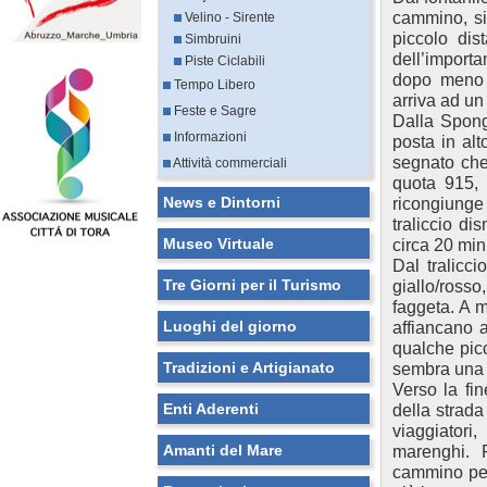
cammino, si 
Velino - Sirente
piccolo dis
Simbruini
dell’importa
Piste Ciclabili
dopo meno d
Tempo Libero
arriva ad un
Feste e Sagre
Dalla Spong
Informazioni
posta in alt
segnato che
Attività commerciali
quota 915, u
News e Dintorni
ricongiunge
traliccio di
Museo Virtuale
circa 20 min
Dal tralicci
Tre Giorni per il Turismo
giallo/ross
faggeta. A m
Luoghi del giorno
affiancano a
qualche picc
Tradizioni e Artigianato
sembra una 
Verso la fin
Enti Aderenti
della strada
viaggiatori
Amanti del Mare
marenghi. R
cammino per