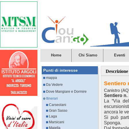
Home
Chi Siamo
Eventi
Punti di interesse
Descrizione
mappa
Sentiero 
Da Vedere
Canistro (AQ
Dove Mangiare e Dormire
Sentiero n
Itinerari
La “Via del
Carseolani
escursionist
Gran Sasso
ancora le ve
Laga
Si può part
Marsicani
Sponga.
Dal fontanil
Majella