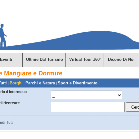
Eventi
Ultime Dal Turismo
Virtual Tour 360°
Dicono Di Noi
e Mangiare e Dormire
utti
Borghi
Parchi e Natura
Sport e Divertimento
|
|
|
orio d interesse:
di ricercare
edi Tutti