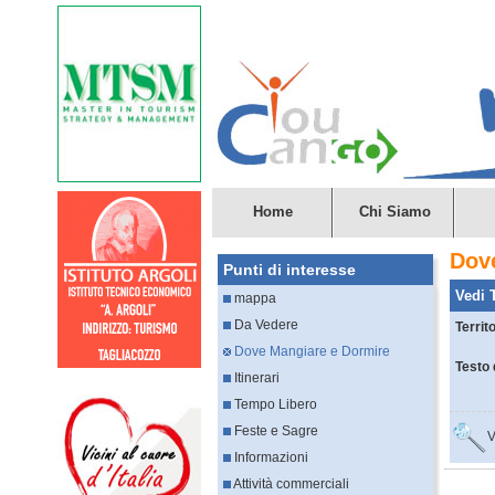
Home
Chi Siamo
Dov
Punti di interesse
Vedi T
mappa
Da Vedere
Territ
Dove Mangiare e Dormire
Testo 
Itinerari
Tempo Libero
Feste e Sagre
V
Informazioni
Attività commerciali