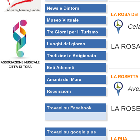
News e Dintorni
LA ROSA DEI
Museo Virtuale
Cel
Tre Giorni per il Turismo
Luoghi del giorno
LA ROSA
Tradizioni e Artigianato
Enti Aderenti
LA ROSETTA
Amanti del Mare
Ave
Recensioni
LA ROS
Trovaci su Facebook
Trovaci su google plus
LA RUA