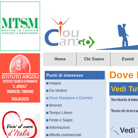
Home
Chi Siamo
Eventi
Dove 
Punti di interesse
mappa
Vedi Tut
Da Vedere
Dove Mangiare e Dormire
Territorio d int
Itinerari
Testo di ricerc
Tempo Libero
Feste e Sagre
Informazioni
Vedi 
Attività commerciali