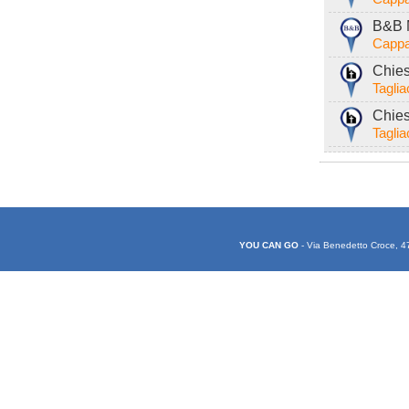
B&B M
Cappa
Chies
Tagli
Chies
Tagli
YOU CAN GO
- Via Benedetto Croce, 4