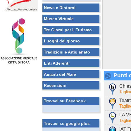
News e Dintorni
Museo Virtuale
Tre Giorni per il Turismo
Luoghi del giorno
Tradizioni e Artigianato
Enti Aderenti
Amanti del Mare
Punti d
Recensioni
Chies
Tagli
Teatr
Trovaci su Facebook
Tagli
LA V
Tagli
Trovaci su google plus
IAT T