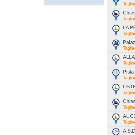
Tagli
Chies
Tagli
LA P
Tagli
Palaz
Tagli
ALLA
Tagli
Pista 
Tagli
OSTE
Tagli
Chies
Tagli
AL C
Tagli
A.S.D