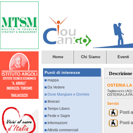
Home
Chi Siamo
Eventi
Punti di interesse
Descrizione
mappa
OSTERIA LA
Da Vedere
Tagliacozzo (AQ)
Dove Mangiare e Dormire
OSTERIA LA PA
Itinerari
Servizi
Tempo Libero
Posti 
Feste e Sagre
Posti 
Informazioni
Attività commerciali