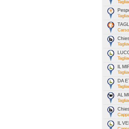
Tagli
Pespo
Tagli
TAGL
Carso
Chies
Tagli
LUCC
Tagli
IL MI
Tagli
DA E
Tagli
AL MU
Tagli
Chies
Cappa
IL V
Cappa