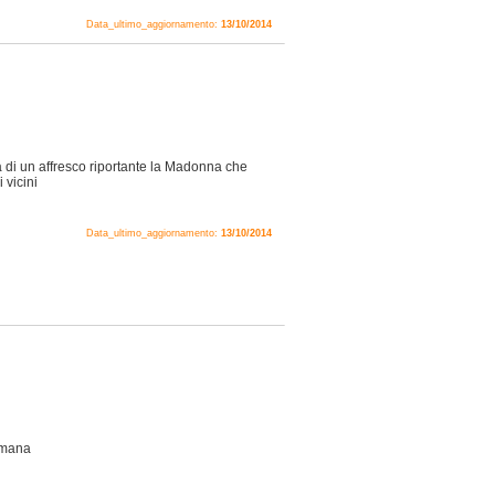
Data_ultimo_aggiornamento:
13/10/2014
di un affresco riportante la Madonna che
 vicini
Data_ultimo_aggiornamento:
13/10/2014
romana