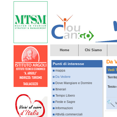
Home
Chi Siamo
Da 
Punti di interesse
Vedi T
mappa
Da Vedere
Territ
Dove Mangiare e Dormire
Testo 
Itinerari
Tempo Libero
Feste e Sagre
V
Informazioni
Attività commerciali