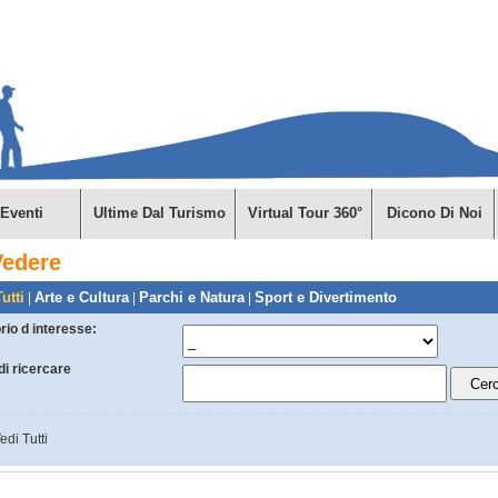
Eventi
Ultime Dal Turismo
Virtual Tour 360°
Dicono Di Noi
Vedere
utti
Arte e Cultura
Parchi e Natura
Sport e Divertimento
|
|
|
orio d interesse:
di ricercare
edi Tutti