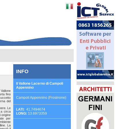
INFO
Il Vallone Lacerno di Campoli
Appennino
 Vallone
rta fino
Campoli Appennino (Frosinone)
uccetto
erna del
nere. Le
LATI:
41.7494674
e a circa
LONG:
13.6973359
i origine
ate per
ambiente
line. La
erciò il