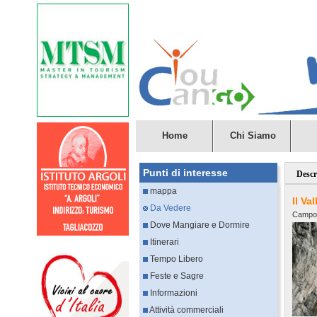
Home
Chi Siamo
Punti di interesse
Descr
mappa
Il V
Da Vedere
Campol
Dove Mangiare e Dormire
Itinerari
Tempo Libero
Feste e Sagre
Informazioni
Attività commerciali