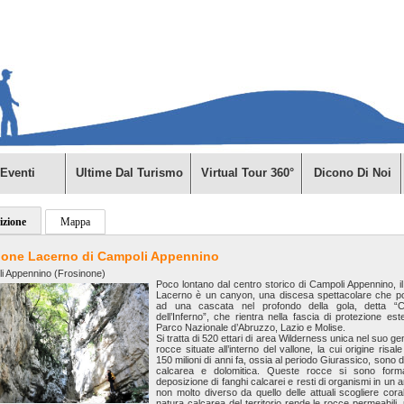
Eventi
Ultime Dal Turismo
Virtual Tour 360°
Dicono Di Noi
izione
Mappa
allone Lacerno di Campoli Appennino
i Appennino (Frosinone)
Poco lontano dal centro storico di Campoli Appennino, il
Lacerno è un canyon, una discesa spettacolare che po
ad una cascata nel profondo della gola, detta “C
dell’Inferno”, che rientra nella fascia di protezione est
Parco Nazionale d’Abruzzo, Lazio e Molise.
Si tratta di 520 ettari di area Wilderness unica nel suo ge
rocce situate all’interno del vallone, la cui origine risal
150 milioni di anni fa, ossia al periodo Giurassico, sono d
calcarea e dolomitica. Queste rocce si sono form
deposizione di fanghi calcarei e resti di organismi in un 
non molto diverso da quello delle attuali scogliere coral
natura calcarea del territorio rende le rocce permeabili, p