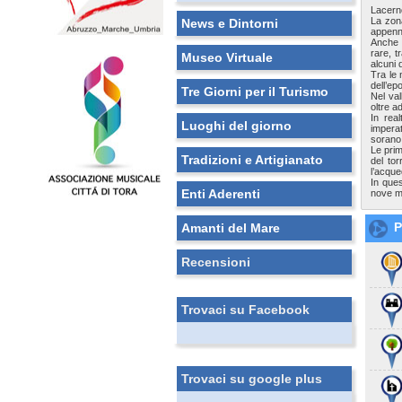
Lacerno
La zon
News e Dintorni
appenni
Anche d
rare, t
Museo Virtuale
alcuni 
Tra le 
dell’ep
Tre Giorni per il Turismo
Nel val
oltre a
In rea
Luoghi del giorno
impera
sorano 
Le prim
Tradizioni e Artigianato
del to
l’acque
In ques
Enti Aderenti
nove me
P
Amanti del Mare
Recensioni
Trovaci su Facebook
Trovaci su google plus