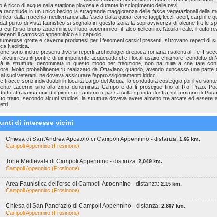
 è ricco di acque nella stagione piovosa e durante lo scioglimento delle nevi.
a racchiude in un unico bacino la stragrande maggioranza delle fasce vegetazionali della 
nica, dalla macchia mediterranea alla fascia d’alta quota, come faggi, lecci, aceri, carpini e q
al punto di vista faunistico si segnala in questa zona la sopravvivenza di alcune tra le sp
ra cui l’orso bruno appenninico, il lupo appenninico, il falco pellegrino, l’aquila reale, il gufo r
decenni il camoscio appenninico e il capriolo.
numerose grotte e caverne prodottesi per i fenomeni carsici presenti, si trovano reperti di su
oca Neolitica.
lone sono inoltre presenti diversi reperti archeologici di epoca romana risalenti al I e II seco
d alcuni resti di ponti e di un imponente acquedotto che i locali usano chiamare “condotto di 
ltà la struttura, denominata in questo modo per tradizione, non ha nulla a che fare co
tore. Molto probabilmente fu realizzato da Ottaviano, quando, avendo concesso una parte d
ai suoi veterani, ne doveva assicurare l’approvvigionamento idrico.
e tracce sono individuabili in località Largo dell’Acqua, la conduttura costeggia poi il versante
rrente Lacerno sino alla zona denominata Campo e da lì prosegue fino al Rio Prato. Po
dotto attraversa uno dei ponti sul Lacerno e passa sulla sponda destra nel territorio di Pesc
to tratto, secondo alcuni studiosi, la struttura doveva avere almeno tre arcate ed essere al
tri.
unti di interesse vicini
Chiesa di Sant'Andrea Apostolo di Campoli Appennino - distanza:
1,96 km.
Campoli Appennino (Frosinone)
Torre Medievale di Campoli Appennino - distanza:
2,049 km.
Campoli Appennino (Frosinone)
Area Faunistica dell'orso di Campoli Appennino - distanza:
2,15 km.
Campoli Appennino (Frosinone)
Chiesa di San Pancrazio di Campoli Appennino - distanza:
2,887 km.
Campoli Appennino (Frosinone)