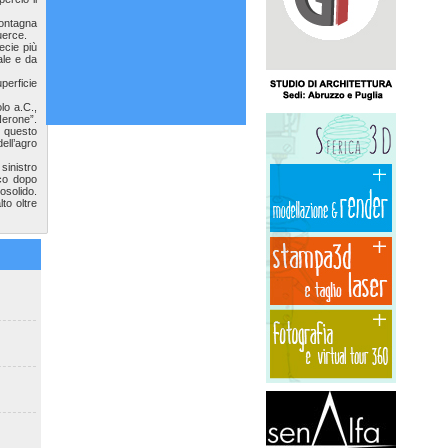
montagna
uerce.
ecie più
eale e da
perficie
lo a.C.,
Nerone”.
n questo
ell’agro
 sinistro
co dopo
osolido.
to oltre