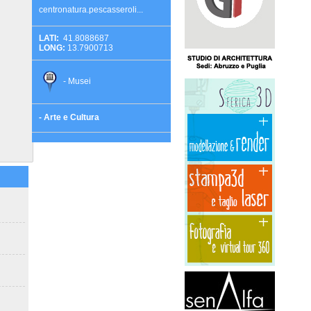
centronatura.pescasseroli...
LATI:
41.8088687
LONG:
13.7900713
- Musei
- Arte e Cultura