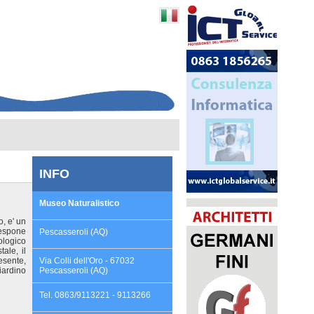
INFO
Museo Naturalistico
, e' un
 espone
Pescasseroli (AQ)
ologico
tale, il
esente,
Via Colli dell'Oro - 67032
iardino
Pescasseroli (AQ)
Tel. 0863/9113221 - 9113266