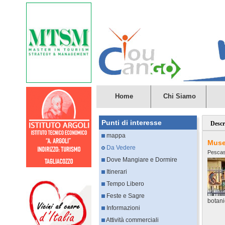
Home
Chi Siamo
Punti di interesse
Descr
mappa
Muse
Da Vedere
Pescas
Dove Mangiare e Dormire
Itinerari
Tempo Libero
Feste e Sagre
botani
Informazioni
Attività commerciali