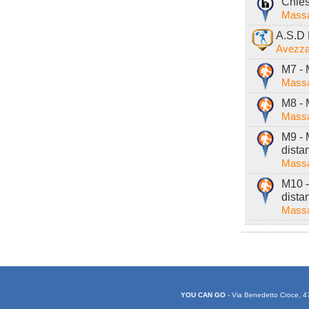
Chies
Massa
A.S.D 
Avezza
M7 - 
Massa
M8 - 
Massa
M9 - 
dista
Massa
M10 -
dista
Massa
YOU CAN GO
- Via Benedetto Croce, 4