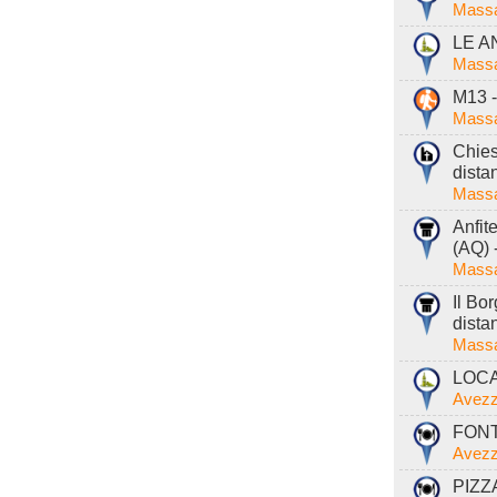
Massa
LE A
Massa
M13 -
Massa
Chies
dista
Massa
Anfit
(AQ) 
Massa
Il Bo
dista
Massa
LOCA
Avezz
FONTE
Avezz
PIZZ