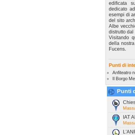
edificata su
dedicato ad
esempi di ar
del sito arch
Albe vecchio
distrutto da
Visitando q
della nostra
Fucens.
Punti di int
Anfiteatro 
Il Borgo Me
Punti d
Chies
Massa
IAT A
Massa
L'AN