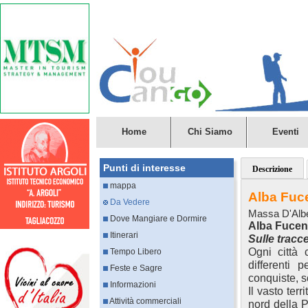
Home
Chi Siamo
Eventi
Punti di interesse
Descrizione
mappa
Alba Fuc
Da Vedere
Massa D'Alb
Dove Mangiare e Dormire
Alba Fuce
Itinerari
Sulle tracc
Ogni città 
Tempo Libero
differenti p
Feste e Sagre
conquiste, s
Informazioni
Il vasto ter
Attività commerciali
nord della P