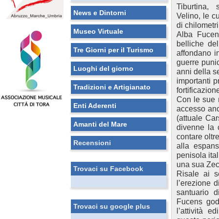
Tiburtina, 
News e Dintorni
Velino, le c
di chilometri
Museo Virtuale
Alba Fucens
belliche de
Tre Giorni per il Turismo
affondano in
guerre punic
Luoghi del giorno
anni della s
importanti p
Tradizioni e Artigianato
fortificazion
Con le sue 
Enti Aderenti
accesso anco
(attuale Car
Amanti del Mare
divenne la 
contare oltr
Recensioni
alla espans
penisola ita
una sua Zec
Trovaci su Facebook
Risale ai s
l’erezione di
santuario d
Fucens god
Trovaci su google plus
l’attività e