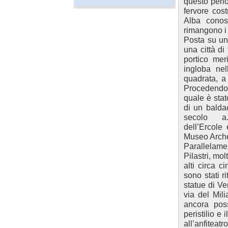
questo period
fervore cos
Alba conos
rimangono i 
Posta su un'
una città di
portico mer
ingloba nel
quadrata, a
Procedendo 
quale è stato
di un balda
secolo a
dell’Ercole
Museo Arche
Parallelame
Pilastri, mo
alti circa c
sono stati ri
statue di Ven
via del Mil
ancora poss
peristilio e
all’anfitea