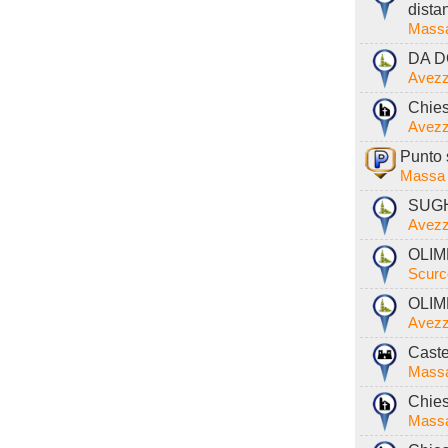
dista
Massa
DA D
Avezz
Chies
Avezz
Punto 
Massa 
SUGH
Avezz
OLIM
Scurc
OLIMP
Avezz
Caste
Massa
Chies
Massa