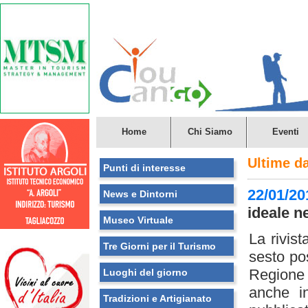
Home
Chi Siamo
Eventi
Ultime d
Punti di interesse
22/01/20
News e Dintorni
ideale n
Museo Virtuale
La rivis
Tre Giorni per il Turismo
sesto pos
Regione s
Luoghi del giorno
anche i
Tradizioni e Artigianato