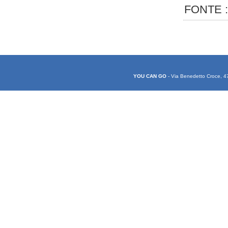
FONTE 
YOU CAN GO
- Via Benedetto Croce, 4