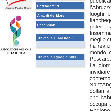
pubblica
Enti Aderenti
l’Abruzz
luoghi e
Amanti del Mare
fiancheg
Recensioni
poter pr
Insomma,
Trovaci su Facebook
meglio cu
ha realiz
mondo e 
Trovaci su google plus
Pescare
La giorn
invidia
contemp
Sant’An
dollari 
che l’Ab
occupa di
Regione 