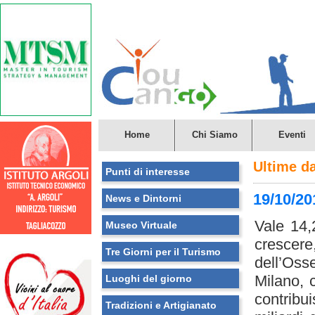
Home
Chi Siamo
Eventi
Ultime d
Punti di interesse
19/10/20
News e Dintorni
Vale 14,2
Museo Virtuale
crescer
Tre Giorni per il Turismo
dell’Oss
Milano, 
Luoghi del giorno
contribu
Tradizioni e Artigianato