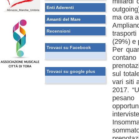
miliardi 
Enti Aderenti
outgoing
ma ora an
Amanti del Mare
Ampliando
Recensioni
trasport
(29%) e 
Trovaci su Facebook
Per quan
contano
prenotazi
Trovaci su google plus
sul total
vari siti
2017. “U
pesano 
opportun
intervist
Insomma p
sommato 
prenotaz