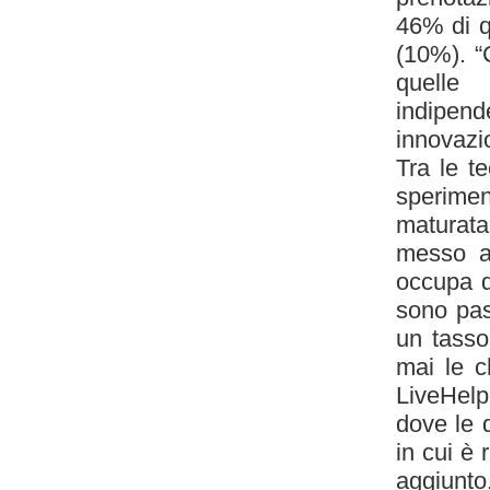
46% di q
(10%). “C
quelle
indipend
innovazio
Tra le t
sperimen
maturata
messo a 
occupa de
sono pas
un tasso 
mai le c
LiveHelp 
dove le 
in cui è
aggiunto