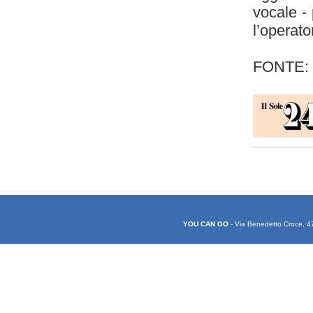
vocale - 
l’operat
FONTE:
YOU CAN GO
- Via Benedetto Croce, 4