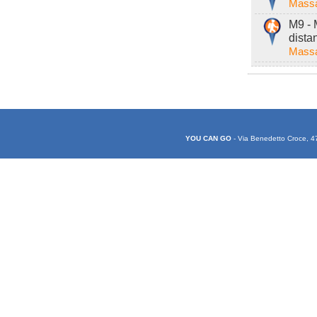
Massa
M9 - 
dista
Massa
YOU CAN GO
- Via Benedetto Croce, 4