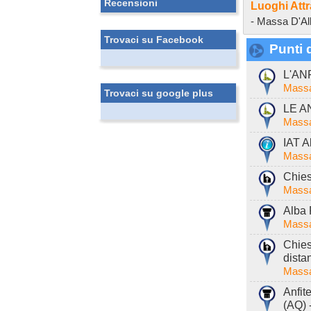
Recensioni
Luoghi Attr
- Massa D'A
Trovaci su Facebook
Punti d
L'AN
Massa
Trovaci su google plus
LE A
Massa
IAT A
Massa
Chies
Massa
Alba 
Massa
Chies
dista
Massa
Anfit
(AQ) 