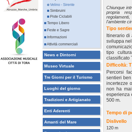
Velino - Sirente
Chiunque int
Simbruini
propria res
Piste Ciclabili
regolamenti,
l'ambiente ci
Tempo Libero
Tipo sentie
Feste e Sagre
Itinerario d
Informazioni
sviluppa nel
Attività commerciali
comunicazio
tipo cultur
News e Dintorni
classificato 
Difficoltà: T
Museo Virtuale
Percorsi fa
Tre Giorni per il Turismo
sentieri ben
incertezze o
Luoghi del giorno
non ha mai p
esperienza o
Tradizioni e Artigianato
500 m.
Enti Aderenti
Tempo di p
Dislivello
Amanti del Mare
120 m