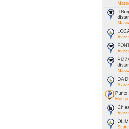
Massa
Il Bo
dista
Massa
LOCA
Avezz
FONTE
Avezz
PIZZ
dista
Massa
DA D
Avezz
Punto 
Massa 
Chies
Avezz
OLIM
Scurc