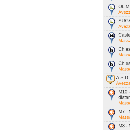
OLIMP
Avezz
SUGH
Avezz
Caste
Massa
Chies
Massa
Chies
Massa
A.S.D 
Avezza
M10 -
dista
Massa
M7 - 
Massa
M8 - 