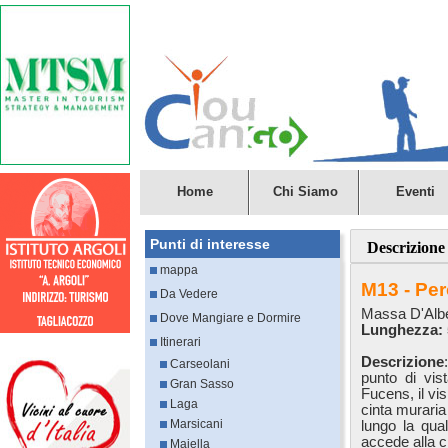
Home
Chi Siamo
Eventi
Punti di interesse
Descrizione
mappa
M13 - Per
Da Vedere
Massa D'Alb
Dove Mangiare e Dormire
Lunghezza: 5
Itinerari
Descrizione
Carseolani
punto di vis
Gran Sasso
Fucens, il vi
Laga
cinta muraria
Marsicani
lungo la qua
accede alla c
Majella