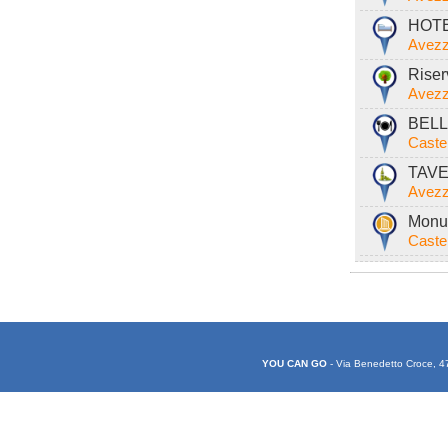
HOTEL
Avezz
Riser
Avezz
BELLA
Caste
TAVE
Avezz
Monum
Caste
YOU CAN GO
- Via Benedetto Croce, 4