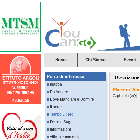
Home
Chi Siamo
Eventi
Punti di interesse
Descrizione
mappa
Plaestra Vita
Da Vedere
Capistrello (AQ)
Dove Mangiare e Dormire
Itinerari
Tempo Libero
Feste e Sagre
Informazioni
Attività commerciali