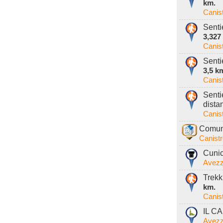
km.
Canis
Senti
3,327
Canis
Senti
3,5 k
Canis
Senti
dista
Canis
Comune
Canist
Cunic
Avezz
Trekk
km.
Canis
IL C
Avezz