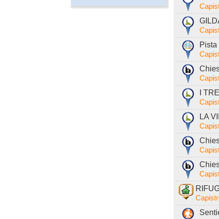
Capist
GILDA
Capist
Pista 
Capist
Chies
Capist
I TRE
Capist
LA VI
Capist
Chies
Capist
Chies
Capist
RIFUG
Capistr
Senti