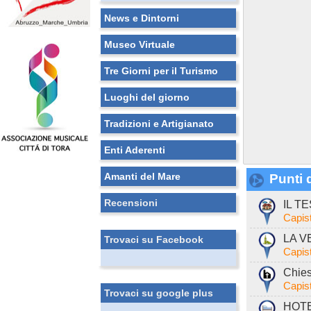
News e Dintorni
Museo Virtuale
Tre Giorni per il Turismo
Luoghi del giorno
Tradizioni e Artigianato
Enti Aderenti
Amanti del Mare
Punti d
Recensioni
IL T
Capist
LA V
Trovaci su Facebook
Capist
Chies
Capist
Trovaci su google plus
HOTEL