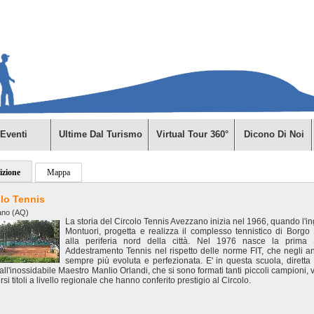
Eventi
Ultime Dal Turismo
Virtual Tour 360°
Dicono Di Noi
izione
Mappa
olo Tennis
ano (AQ)
La storia del Circolo Tennis Avezzano inizia nel 1966, quando l'in
Montuori, progetta e realizza il complesso tennistico di Borgo 
alla periferia nord della città. Nel 1976 nasce la prima 
Addestramento Tennis nel rispetto delle norme FIT, che negli an
sempre più evoluta e perfezionata. E' in questa scuola, diretta
all'inossidabile Maestro Manlio Orlandi, che si sono formati tanti piccoli campioni, v
rsi titoli a livello regionale che hanno conferito prestigio al Circolo.