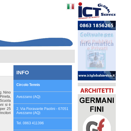
INFO
Circolo Tennis
g. Nino
Pineta,
Avezzano (AQ)
Scuola
ni si è
 per 25
2, Via Fioravante Paolini - 67051
incitori
Avezzano (AQ)
Tel. 0863 411396