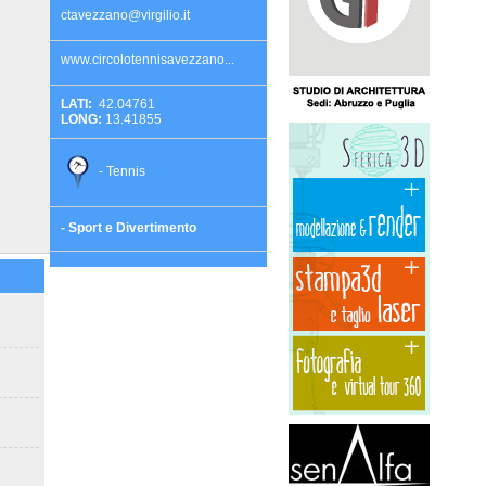
ctavezzano@virgilio.it
www.circolotennisavezzano...
LATI:
42.04761
LONG:
13.41855
- Tennis
- Sport e Divertimento