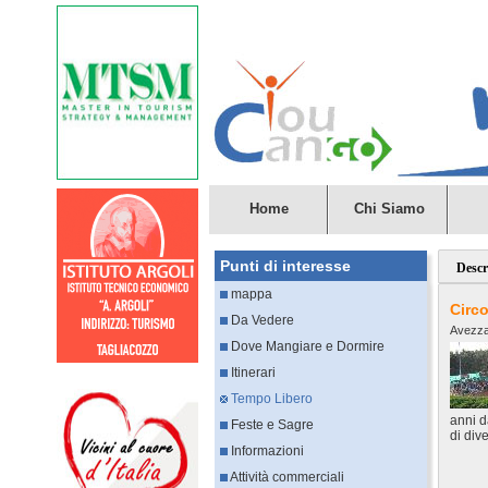
Home
Chi Siamo
Punti di interesse
Descr
mappa
Circ
Da Vedere
Avezz
Dove Mangiare e Dormire
Itinerari
Tempo Libero
anni d
Feste e Sagre
di dive
Informazioni
Attività commerciali