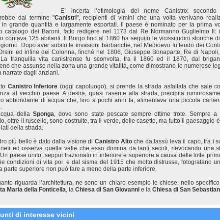
E’ incerta l’etimologia del nome Canistro: secondo 
erebbe dal termine "
Canistri
", recipienti di vimini che una volta venivano realiz
in grande quantità e largamente esportati. Il paese è nominato per la prima vo
o catalogo dei Baroni, fatto redigere nel 1173 dal Re Normanno Guglielmo II: 
o contava 125 abitanti. Il Borgo fino al 1860 ha seguito le vicissitudini storiche di 
iorno. Dopo aver subito le invasioni barbariche, nel Medioevo fu feudo dei Conti
Orsini ed infine dei Colonna, finché nel 1806, Giuseppe Bonaparte, Re di Napoli, 
 La tranquilla vita canistrense fu sconvolta, tra il 1860 ed il 1870, dal brigan
eno che assunse nella zona una grande vitalità, come dimostrano le numerose l
 narrate dagli anziani.
ato
Canistro Inferiore
(oggi capoluogo), si prende la strada asfaltata che sale co
za al vecchio paese. A destra, quasi rasente alla strada, precipita rumorosam
lo abbondante di acqua che, fino a pochi anni fa, alimentava una piccola cartier
.
acqua della
Sponga
, dove sono state pescate sempre ottime trote. Sempre a 
o, oltre il ruscello, sono costruite, tra il verde, delle casette, ma tutto il paesaggio 
 lati della strada.
dro più bello è dato dalla visione di
Canistro Alto
che da lassù leva il capo, fra i su
neti ed osserva quella valle che esso domina da tanti secoli, rievocando una st
. Un paese unito, seppur frazionato in inferiore e superiore a causa delle lotte prim
ie condizioni di vita poi e dal sisma del 1915 che molto distrusse, fotografano u
a parte superiore non può fare a meno della parte inferiore.
anto riguarda l’architettura, ne sono un chiaro esempio le chiese, nello specifico
ta Maria della Fonticella
, la
Chiesa di San Giovanni
e la
Chiesa di San Sebastia
unti di interesse vicini