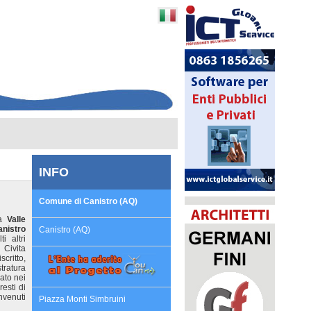
INFO
Comune di Canistro (AQ)
la
Valle
anistro
Canistro (AQ)
i altri
 Civita
critto,
tratura
cato nei
esti di
invenuti
Piazza Monti Simbruini