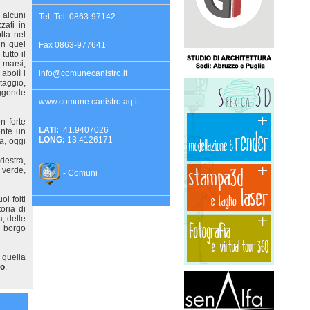
alcuni
Tel. Tel. 0863-97142
zati in
lta nel
in quel
Fax 0863-977641
tutto il
 marsi,
abolì i
info@comunecanistro.it
taggio,
eggende
www.comune.canistro.aq.it...
n forte
LATI:
41.9407026
ente un
LONG:
13.4126171
a, oggi
destra,
è verde,
- Comuni
oi folti
oria di
a, delle
n borgo
 quella
no
.