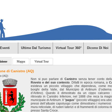
Eventi
Ultime Dal Turismo
Virtual Tour 360°
Dicono Di Noi
izione
Mappa
Virtual Tour
ne di Canistro (AQ)
ro (AQ)
Non si puo parlare di
Canistro
senza tener conto del
Roveto e del suo contesto
. Difatti in epoca romana, a
C
esisteva un piccolo villaggio che dipendeva, come molt
borghi della Valle, dal Municipio di Antinum (l’odierna
d’Antino). Questo è dimostrato da un cippo calcareo is
ritrovato in Canistro Inferiore, nel 1888 che reca la magis
municipale di Antinum. Il "
pagus
" (piccolo villaggio) era ubi
pressi dell’attuale capoluogo come dimostrano i numerosi r
mura reticolate, di ruderi laterizi e di frammenti di colonna r
presso Santa Croce.