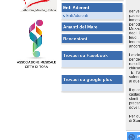
Enti Aderenti
deriv
Enti Aderenti
paese 
famos
period
Amanti del Mare
Mezzog
degli 
feudi.
Recensioni
fenom
ancora
Trovaci su Facebook
Lasci
penden
ruscel
chiusa
E’ l’
salend
Trovaci su google plus
ai due
Il qua
castag
stenti
precar
dove l
Per qu
di
San
P