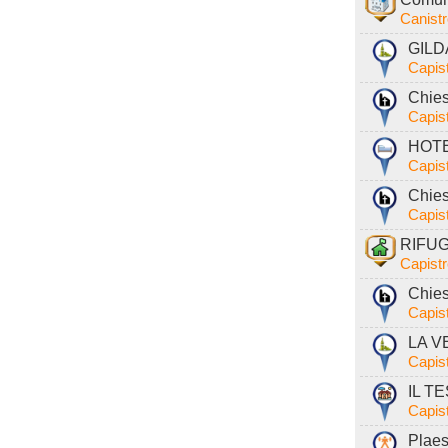
Canist
GILDA
Capist
Chies
Capist
HOTEL
Capist
Chies
Capist
RIFUG
Capistr
Chies
Capist
LA V
Capist
IL T
Capist
Plaest