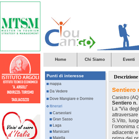
Home
Chi Siamo
Eventi
Punti di interesse
Descrizione
mappa
Sentiero 
Da Vedere
Canistro (AQ
Dove Mangiare e Dormire
Sentiero n.
Itinerari
La “Via degl
Carseolani
attraversare 
Gran Sasso
S.Vito, luog
Laga
l’omonima ch
Marsicani
adiacente e
prima dei pr
Majella