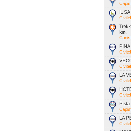
Capist
IL S
Civite
Trekk
km.
Canis
PINA 
Civite
VECC
Civite
LA V
Civite
HOTE
Civite
Pista 
Capist
LA P
Civite