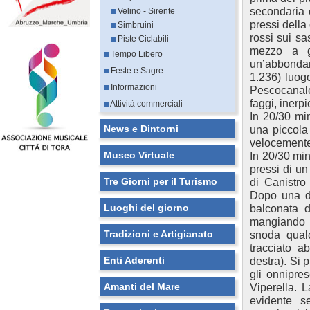
secondaria 
Velino - Sirente
pressi della
Simbruini
rossi sui sa
Piste Ciclabili
mezzo a gi
Tempo Libero
un’abbondant
Feste e Sagre
1.236) luog
Informazioni
Pescocanale.
faggi, inerp
Attività commerciali
In 20/30 mi
News e Dintorni
una piccola 
velocemente 
Museo Virtuale
In 20/30 min
pressi di un
Tre Giorni per il Turismo
di Canistro 
Dopo una do
Luoghi del giorno
balconata d
mangiando un
Tradizioni e Artigianato
snoda qual
tracciato a
Enti Aderenti
destra). Si p
gli onnipre
Amanti del Mare
Viperella. 
evidente s