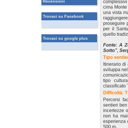
Recensioni
complessivi 
cima Monte V
una vista ma
Trovaci su Facebook
raggiungere 
proseguire p
per il Santu
quello tradi
Trovaci su google plus
Fonte: A Z
Sotto”, Ser
Tipo sentie
Itinerario d
sviluppa nel
comunicazio
tipo cultur
classificato 
Difficoltà: T
Percorsi fa
sentieri ben
incertezze o
non ha mai p
esperienza o
500 m.