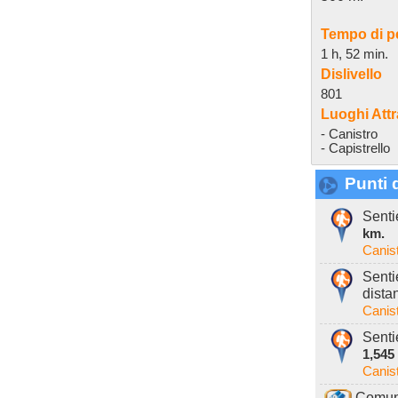
Tempo di p
1 h, 52 min.
Dislivello
801
Luoghi Attr
- Canistro
- Capistrello
Punti d
Senti
km.
Canis
Senti
dista
Canis
Senti
1,545
Canis
Comune