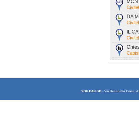
MONT
Civite
DA M
Civite
IL C
Civite
Chies
Capist
YOU CAN GO
- Via Benedetto Croce, 4