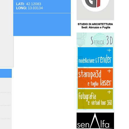
LATI:
42.12083
LONG:
13.03134