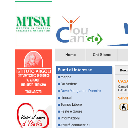
Home
Chi Siamo
Punti di interesse
Descr
mappa
CAS
Da Vedere
Carsol
CASAB
Dove Mangiare e Dormire
Itinerari
Serviz
Tempo Libero
Feste e Sagre
Informazioni
Attività commerciali