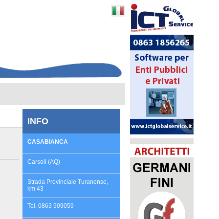
INFO
CASABIANCA
Carsoli (AQ)
Strada Provinciale Turanense,
km 43
Tel. 0863 909059