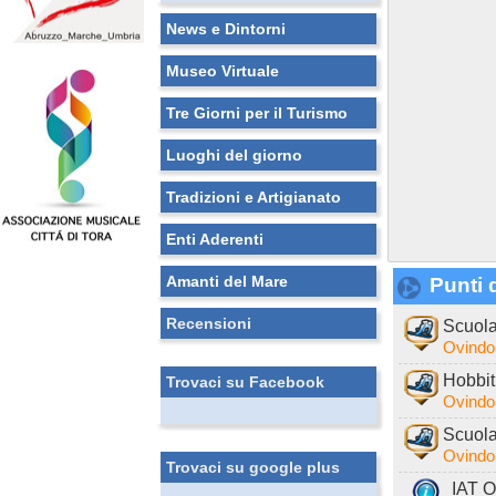
News e Dintorni
Museo Virtuale
Tre Giorni per il Turismo
Luoghi del giorno
Tradizioni e Artigianato
Enti Aderenti
Amanti del Mare
Punti d
Recensioni
Scuola
Ovindol
Hobbit
Trovaci su Facebook
Ovindol
Scuola
Ovindol
Trovaci su google plus
IAT O