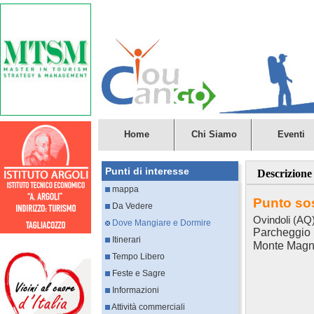
Home
Chi Siamo
Eventi
Punti di interesse
Descrizione
mappa
Punto so
Da Vedere
Ovindoli (AQ
Dove Mangiare e Dormire
Parcheggio I
Itinerari
Monte Magn
Tempo Libero
Feste e Sagre
Informazioni
Attività commerciali