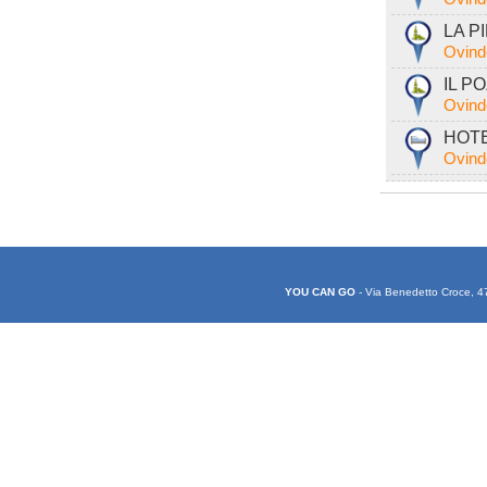
LA PI
Ovind
IL PO
Ovind
HOTEL
Ovind
YOU CAN GO
- Via Benedetto Croce, 4