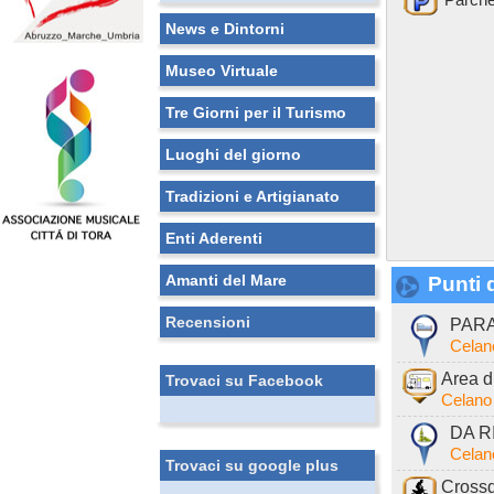
Parche
News e Dintorni
Museo Virtuale
Tre Giorni per il Turismo
Luoghi del giorno
Tradizioni e Artigianato
Enti Aderenti
Amanti del Mare
Punti d
Recensioni
PARAD
Celan
Area d
Trovaci su Facebook
Celano
DA RI
Celan
Trovaci su google plus
Crossd