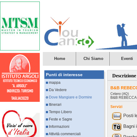
Home
Chi Siamo
Eventi
Punti di interesse
Descrizione
mappa
B&B REBEC
Da Vedere
Celano (AQ)
Dove Mangiare e Dormire
B&B REBECCA
Itinerari
Servizi
Tempo Libero
Posti l
Feste e Sagre
Bagni 
Informazioni
Attività commerciali