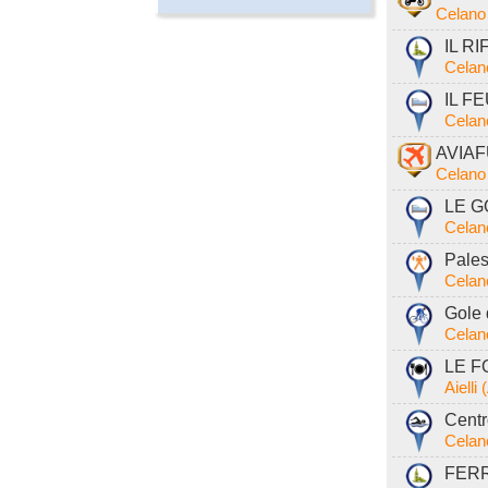
Celano
IL RI
Celan
IL FE
Celan
AVIAFU
Celano
LE GO
Celan
Pales
Celan
Gole 
Celan
LE FO
Aielli
Centr
Celan
FERR