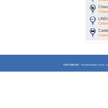
Chies
Celan
LIND
Celan
Caste
Celan
YOU CAN GO
- Via Benedetto Croce, 4