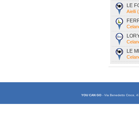
LE FO
Aielli
FERR
Celan
LORY 
Celan
LE MI
Celan
YOU CAN GO
- Via Benedetto Croce, 4