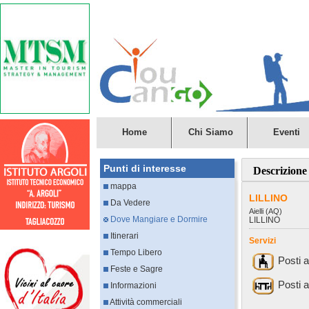
Home
Chi Siamo
Eventi
Punti di interesse
Descrizione
mappa
LILLINO
Da Vedere
Aielli (AQ)
Dove Mangiare e Dormire
LILLINO
Itinerari
Servizi
Tempo Libero
Posti 
Feste e Sagre
Posti a
Informazioni
Attività commerciali