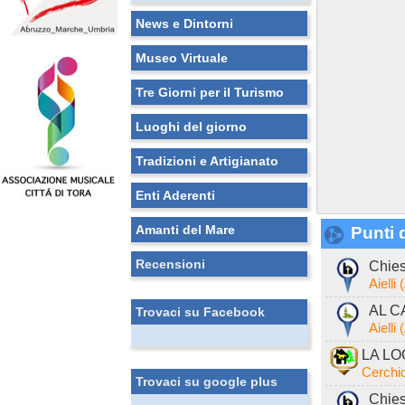
News e Dintorni
Museo Virtuale
Tre Giorni per il Turismo
Luoghi del giorno
Tradizioni e Artigianato
Enti Aderenti
Amanti del Mare
Punti d
Recensioni
Chies
Aielli
AL C
Trovaci su Facebook
Aielli
LA LO
Cerchi
Trovaci su google plus
Chies