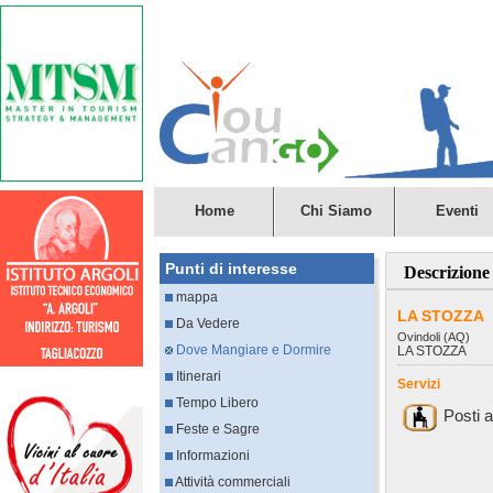
Home
Chi Siamo
Eventi
Punti di interesse
Descrizione
mappa
LA STOZZA
Da Vedere
Ovindoli (AQ)
Dove Mangiare e Dormire
LA STOZZA
Itinerari
Servizi
Tempo Libero
Posti 
Feste e Sagre
Informazioni
Attività commerciali