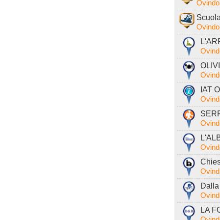
Ovindol
Scuola
Ovindol
L'AR
Ovind
OLIVI
Ovind
IAT O
Ovind
SERR
Ovind
L'AL
Ovind
Chies
Ovind
Dalla
Ovind
LA F
Ovind