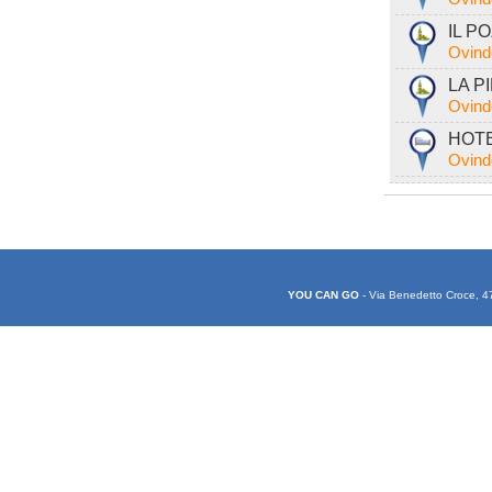
IL PO
Ovind
LA PI
Ovind
HOTEL
Ovind
YOU CAN GO
- Via Benedetto Croce, 4