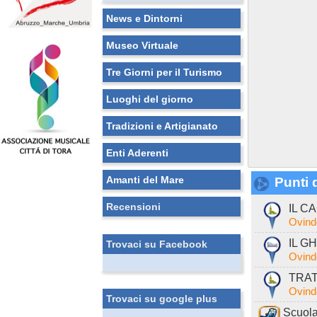
News e Dintorni
Museo Virtuale
Tre Giorni per il Turismo
Luoghi del giorno
Tradizioni e Artigianato
Enti Aderenti
Amanti del Mare
Punti d
Recensioni
IL C
Ovind
IL GH
Trovaci su Facebook
Ovind
TRAT
Ovind
Trovaci su google plus
Scuola