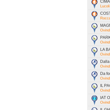
CIMA
Lucol
COST
Rocca
MAGN
Ovind
PARK
Ovind
LA B
Ovind
Dalla
Ovind
Da fo
Ovind
IL PA
Ovind
IAT O
Ovind
IL GH