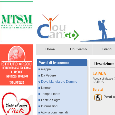
Home
Chi Siamo
Eventi
Punti di interesse
Descrizione
mappa
LA RUA
Da Vedere
Rocca di Mezzo 
Dove Mangiare e Dormire
LA RUA
Itinerari
Servizi
Tempo Libero
Posti 
Feste e Sagre
Informazioni
Attività commerciali