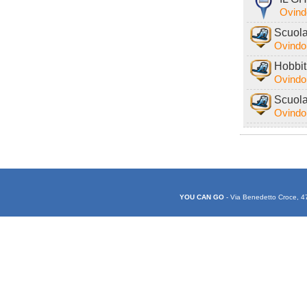
Ovind
Scuola
Ovindol
Hobbit
Ovindol
Scuola
Ovindol
YOU CAN GO
- Via Benedetto Croce, 4