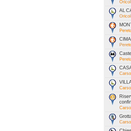
Orico
AL C
Orico
MONT
Peret
CIMA
Peret
Caste
Peret
CASA
Carso
VILL
Carso
Riser
confi
Carso
Grott
Carso
Chies