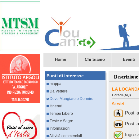
Home
Chi Siamo
Eventi
Punti di interesse
Descrizione
mappa
LA LOCAND
Da Vedere
Carsoli (AQ)
Dove Mangiare e Dormire
Servizi
Itinerari
Posti 
Tempo Libero
Feste e Sagre
Posti a
Informazioni
Ingres
Attività commerciali