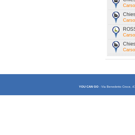
Carso
Chies
Carso
ROSS
Carso
Chies
Carso
YOU CAN GO
- Via Benedetto Croce, 4