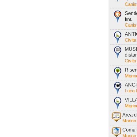
Canis
Senti
km.
Canis
ANTI
Civita
MUSE
dista
Civita
Riser
Morin
ANGIZ
Luco 
VILLA
Morin
Area d
Morino
Comune
Morino