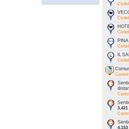
Civite
VECC
Civite
HOTE
Civite
PINA 
Civite
IL S
Civite
Comune
Canist
Senti
dista
Canis
Senti
3,421
Canis
Senti
4,153