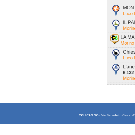
MONT
Luco 
IL PA
Morin
LA MA
Morino
Chies
Luco 
L'ane
6,132
Morin
YOU CAN GO
- Via Benedetto Croce, 4