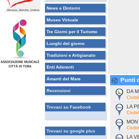
News e Dintorni
Museo Virtuale
Tre Giorni per il Turismo
Luoghi del giorno
Tradizioni e Artigianato
Enti Aderenti
Amanti del Mare
Punti d
Recensioni
DA M
Civite
LA P
Trovaci su Facebook
Civite
MONT
Civite
Trovaci su google plus
LA V