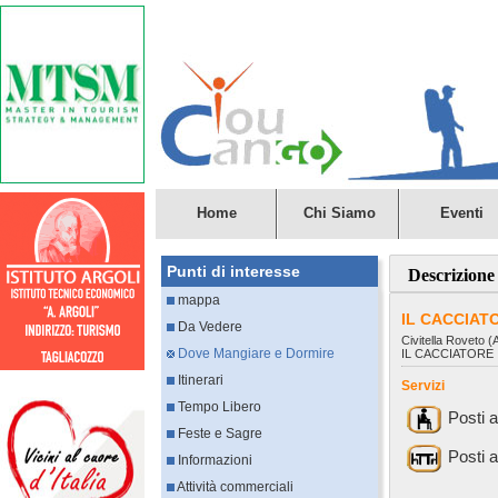
Home
Chi Siamo
Eventi
Punti di interesse
Descrizione
mappa
IL CACCIAT
Da Vedere
Civitella Roveto 
Dove Mangiare e Dormire
IL CACCIATORE
Itinerari
Servizi
Tempo Libero
Posti 
Feste e Sagre
Posti a
Informazioni
Attività commerciali