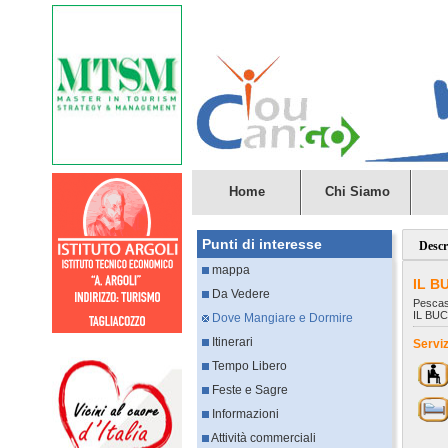
Home
Chi Siamo
Punti di interesse
Descr
mappa
IL B
Da Vedere
Pescas
IL BU
Dove Mangiare e Dormire
Itinerari
Serviz
Tempo Libero
Feste e Sagre
Informazioni
Attività commerciali