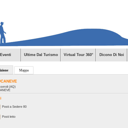
Eventi
Ultime Dal Turismo
Virtual Tour 360°
Dicono Di Noi
izione
Mappa
UCANEVE
seroli (AQ)
CANEVE
i
Posti a Sedere 80
Posti letto