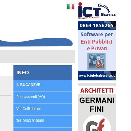
INFO
IL BUCANEVE
Pescasseroli (AQ)
Via Colli dell'oro
Tel. 0863 910098