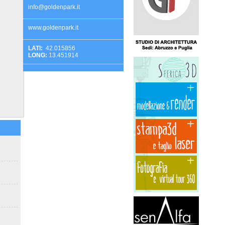
info@goldenpark.it
www.goldenpark.it
LATI:
42.015856
LONG:
13.451914