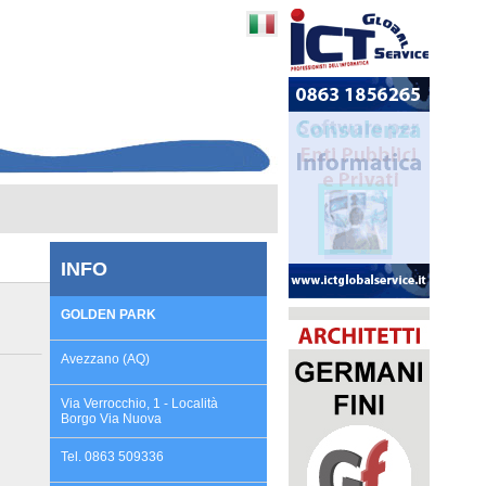
INFO
GOLDEN PARK
Avezzano (AQ)
Via Verrocchio, 1 - Località
Borgo Via Nuova
Tel. 0863 509336