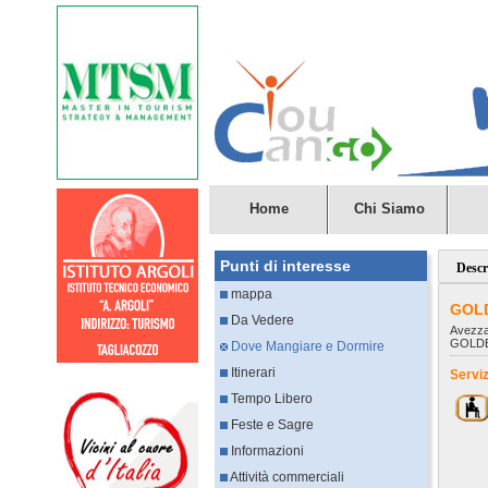
Home
Chi Siamo
Punti di interesse
Descr
mappa
GOL
Da Vedere
Avezz
GOLD
Dove Mangiare e Dormire
Itinerari
Serviz
Tempo Libero
Feste e Sagre
Informazioni
Attività commerciali