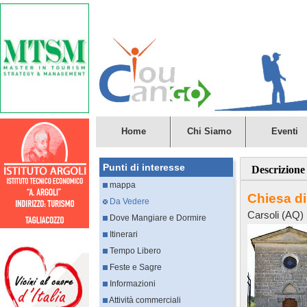
Home
Chi Siamo
Eventi
Punti di interesse
Descrizione
mappa
Chiesa di
Da Vedere
Carsoli (AQ)
Dove Mangiare e Dormire
Itinerari
Tempo Libero
Feste e Sagre
Informazioni
Attività commerciali