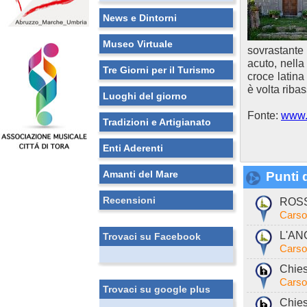
News e Dintorni
Museo Virtuale
sovrastante 
acuto, nella
Tre Giorni per il Turismo
croce latina
è volta ribas
Luoghi del giorno
Fonte:
www.c
Tradizioni e Artigianato
Enti Aderenti
Amanti del Mare
Punti d
Recensioni
ROSS
Carso
L'AN
Trovaci su Facebook
Carso
Chies
Carso
Trovaci su google plus
Chies