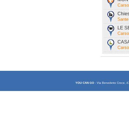
Carso
Chies
Sante
LE S
Carso
CASA
Carso
YOU CAN GO
- Via Benedetto Croce, 4