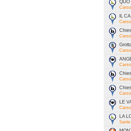
QUO 
Carso
IL C
Carso
Chies
Carso
Grott
Carso
ANGE
Carso
Chies
Carso
Chies
Carso
LE VA
Carso
LA L
Sante
MONT