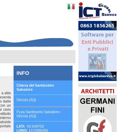
INFO
Chiesa del Santissimo
Salvatore
a stile
resenta
Oricola (AQ)
o dalle
 con un
l cielo
P.zza Santissimo Salvatore -
stituito
Oricola (AQ)
'interno
 abside
portale
LATI:
42.049702
LONG:
13.0396456