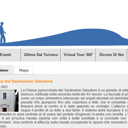
Eventi
Ultime Dal Turismo
Virtual Tour 360°
Dicono Di Noi
izione
Mappa
sa del Santissimo Salvatore
a (AQ)
La Chiesa parrocchiale del Santissimo Salvatore è un gioiello di arte 
barocco, edificata nella seconda metà del XV secolo. La facciata si p
come un corpo simmetrico intonacato ad angoli stondati ed delimitat
paraste che giungono fino alla copertura a tetto che si completa
timpano dove al centro vi è stato apposto un orologio. L'attacco a
segue il profilo di un tetto a due falde. Il sistema delle bucature è co
finestra in asse centrale al di sopra del portale d'ingresso in pietra con lunetta. L
e è ad un'unica navata coperta con volta a botte lunettata e si conclude con
rcolare. Una cantoria si affaccia sulla navata occupando lo spazio che sovrasta il 
esso.