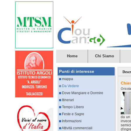
Home
Chi Siamo
Punti di interesse
Descr
mappa
Chie
Da Vedere
Oricol
Dove Mangiare e Dormire
Itinerari
Tempo Libero
Feste e Sagre
da un 
Informazioni
invec
semici
Attività commerciali
d'ingr