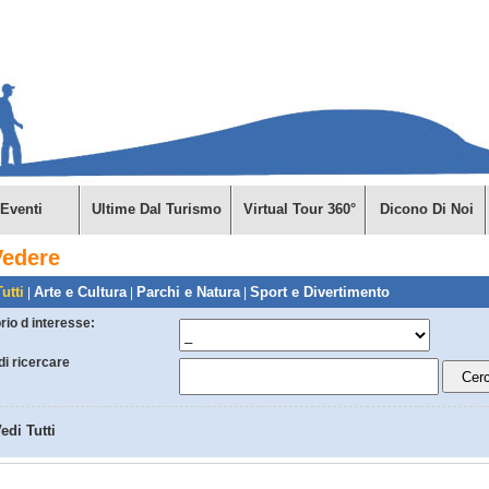
Eventi
Ultime Dal Turismo
Virtual Tour 360°
Dicono Di Noi
Vedere
utti
Arte e Cultura
Parchi e Natura
Sport e Divertimento
|
|
|
orio d interesse:
di ricercare
edi Tutti