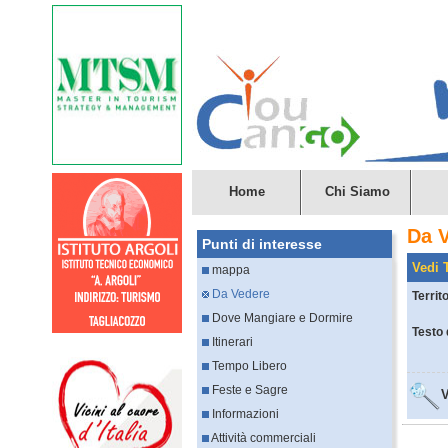
Home
Chi Siamo
Da 
Punti di interesse
Vedi T
mappa
Da Vedere
Territ
Dove Mangiare e Dormire
Testo 
Itinerari
Tempo Libero
Feste e Sagre
V
Informazioni
Attività commerciali