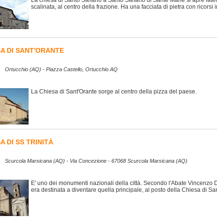
La chiesa di Santo Stefano a Santo Stefano di Sante Marie si apre late
scalinata, al centro della frazione. Ha una facciata di pietra con ricorsi in
SA DI SANT'ORANTE
Ortucchio (AQ) - Piazza Castello, Ortucchio AQ
La Chiesa di Sant'Orante sorge al centro della pizza del paese.
A DI SS TRINITÀ
Scurcola Marsicana (AQ) - Via Concezione - 67068 Scurcola Marsicana (AQ)
E' uno dei monumenti nazionali della città. Secondo l'Abate Vincenzo D
era destinata a diventare quella principale, al posto della Chiesa di Sa