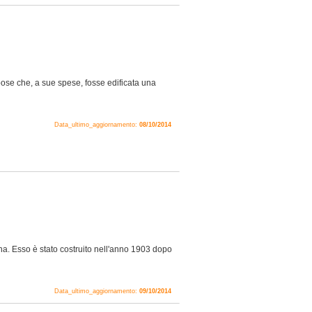
ose che, a sue spese, fosse edificata una
Data_ultimo_aggiornamento:
08/10/2014
na. Esso è stato costruito nell'anno 1903 dopo
Data_ultimo_aggiornamento:
09/10/2014