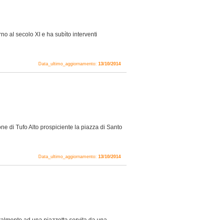
no al secolo XI e ha subìto interventi
Data_ultimo_aggiornamento:
13/10/2014
one di Tufo Alto prospiciente la piazza di Santo
Data_ultimo_aggiornamento:
13/10/2014