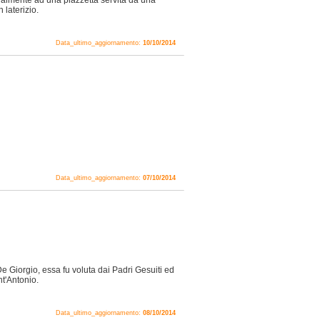
ralmente ad una piazzetta servita da una
 laterizio.
Data_ultimo_aggiornamento:
10/10/2014
Data_ultimo_aggiornamento:
07/10/2014
e Giorgio, essa fu voluta dai Padri Gesuiti ed
nt'Antonio.
Data_ultimo_aggiornamento:
08/10/2014