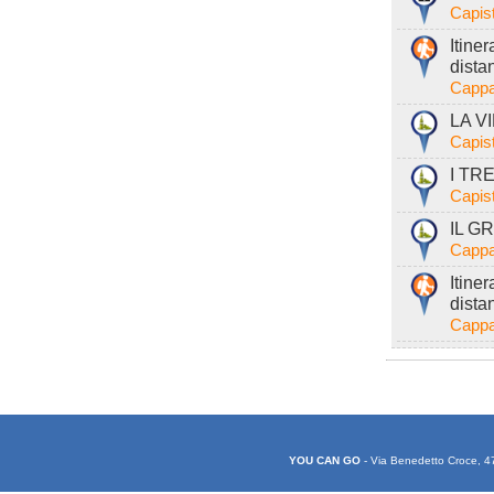
Capist
Itine
dista
Cappa
LA VI
Capist
I TRE
Capist
IL GR
Cappa
Itine
dista
Cappa
YOU CAN GO
- Via Benedetto Croce, 4