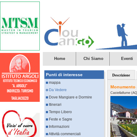
Home
Chi Siamo
Eventi
Punti di interesse
Descrizione
mappa
Monumento a
Da Vedere
Castellafiume (AQ
Dove Mangiare e Dormire
Itinerari
Tempo Libero
Feste e Sagre
Informazioni
Attività commerciali