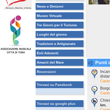
News e Dintorni
Museo Virtuale
Tre Giorni per il Turismo
Luoghi del giorno
Tradizioni e Artigianato
Enti Aderenti
Punti d
Amanti del Mare
Incan
Recensioni
dista
Caste
Trovaci su Facebook
Borgo
Caste
Chies
Trovaci su google plus
km.
Caste