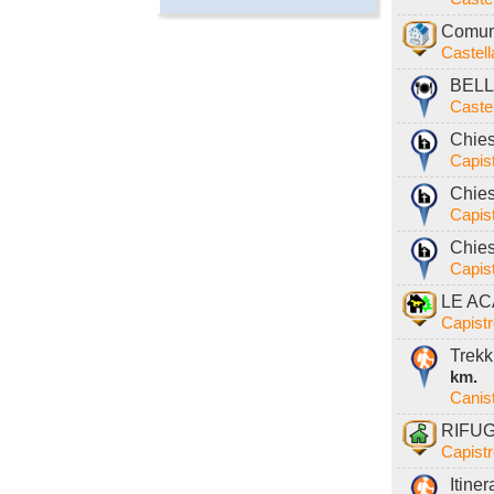
Comune
Castel
BELLA
Caste
Chies
Capist
Chies
Capist
Chies
Capist
LE ACA
Capistr
Trekk
km.
Canis
RIFUG
Capistr
Itine