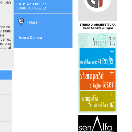
 di San
LATI:
42.0307177
LONG:
13.426712
- Musei
 natura.
vissute
ale.
- Arte e Cultura
dell'ex
tre una
cata al