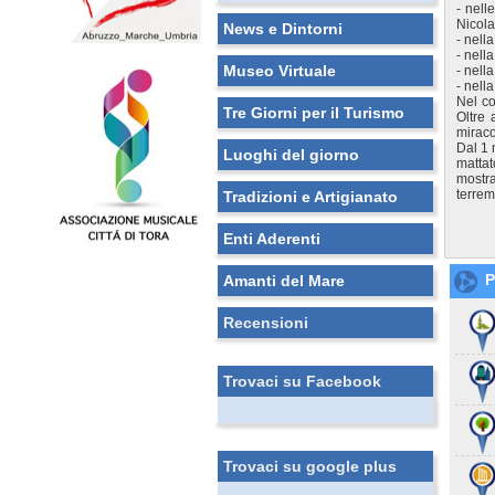
- nell
Nicola
News e Dintorni
- nell
- nell
Museo Virtuale
- nell
- nell
Nel co
Tre Giorni per il Turismo
Oltre 
miraco
Dal 1 
Luoghi del giorno
mattat
mostr
terrem
Tradizioni e Artigianato
Enti Aderenti
P
Amanti del Mare
Recensioni
Trovaci su Facebook
Trovaci su google plus