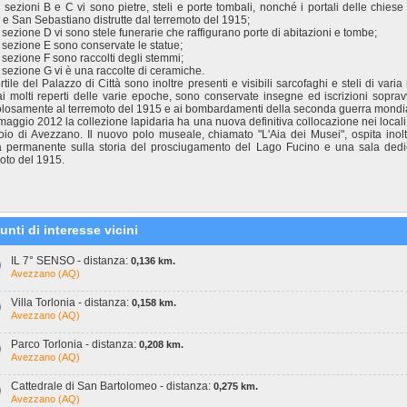
e sezioni B e C vi sono pietre, steli e porte tombali, nonché i portali delle chiese
 e San Sebastiano distrutte dal terremoto del 1915;
a sezione D vi sono stele funerarie che raffigurano porte di abitazioni e tombe;
a sezione E sono conservate le statue;
a sezione F sono raccolti degli stemmi;
a sezione G vi è una raccolte di ceramiche.
rtile del Palazzo di Città sono inoltre presenti e visibili sarcofaghi e steli di varia
ai molti reperti delle varie epoche, sono conservate insegne ed iscrizioni soprav
losamente al terremoto del 1915 e ai bombardamenti della seconda guerra mondi
maggio 2012 la collezione lapidaria ha una nuova definitiva collocazione nei locali 
oio di Avezzano. Il nuovo polo museale, chiamato "L'Aia dei Musei", ospita inol
a permanente sulla storia del prosciugamento del Lago Fucino e una sala dedi
oto del 1915.
unti di interesse vicini
IL 7° SENSO - distanza:
0,136 km.
Avezzano (AQ)
Villa Torlonia - distanza:
0,158 km.
Avezzano (AQ)
Parco Torlonia - distanza:
0,208 km.
Avezzano (AQ)
Cattedrale di San Bartolomeo - distanza:
0,275 km.
Avezzano (AQ)