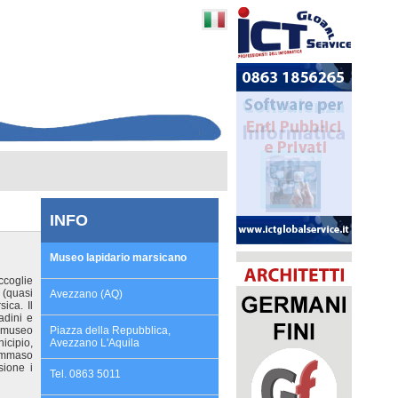
INFO
Museo lapidario marsicano
ccoglie
 (quasi
Avezzano (AQ)
sica. Il
adini e
l museo
Piazza della Repubblica,
icipio,
Avezzano L'Aquila
Tommaso
sione i
Tel. 0863 5011