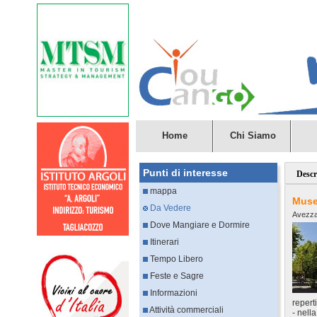
Home
Chi Siamo
Punti di interesse
Descr
mappa
Muse
Da Vedere
Avezz
Dove Mangiare e Dormire
Itinerari
Tempo Libero
Feste e Sagre
Informazioni
repert
Attività commerciali
- nell