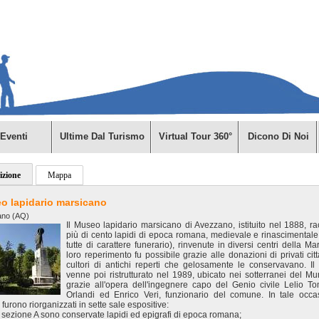
Eventi
Ultime Dal Turismo
Virtual Tour 360°
Dicono Di Noi
izione
Mappa
o lapidario marsicano
ano (AQ)
Il Museo lapidario marsicano di Avezzano, istituito nel 1888, ra
più di cento lapidi di epoca romana, medievale e rinascimentale
tutte di carattere funerario), rinvenute in diversi centri della Mar
loro reperimento fu possibile grazie alle donazioni di privati citt
cultori di antichi reperti che gelosamente le conservavano. I
venne poi ristrutturato nel 1989, ubicato nei sotterranei del Mun
grazie all'opera dell'ingegnere capo del Genio civile Lelio 
Orlandi ed Enrico Veri, funzionario del comune. In tale occa
i furono riorganizzati in sette sale espositive:
a sezione A sono conservate lapidi ed epigrafi di epoca romana;