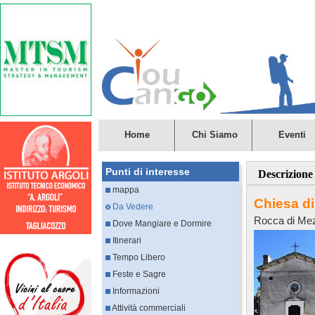
Home
Chi Siamo
Eventi
Punti di interesse
Descrizione
mappa
Chiesa d
Da Vedere
Rocca di Me
Dove Mangiare e Dormire
Itinerari
Tempo Libero
Feste e Sagre
Informazioni
Attività commerciali