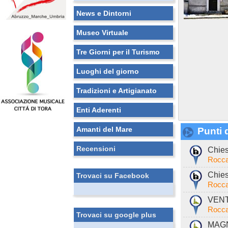
News e Dintorni
Museo Virtuale
Tre Giorni per il Turismo
Luoghi del giorno
Tradizioni e Artigianato
Enti Aderenti
Amanti del Mare
Punti d
Recensioni
Chies
Rocca
Chies
Trovaci su Facebook
Rocca
VENT
Rocca
Trovaci su google plus
MAGN