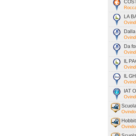
COST
Rocca
LA B
Ovind
Dalla
Ovind
Da fo
Ovind
IL PA
Ovind
IL GH
Ovind
IAT O
Ovind
Scuola
Ovindol
Hobbit
Ovindol
Scuola