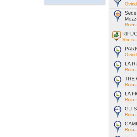
Ovind
Sede 
Mezzo
Rocca
RIFUG
Rocca 
PARK
Ovind
LA RU
Rocca
TRE C
Rocca
LA FI
Rocca
GLI S
Rocca
CAMP
Rocca