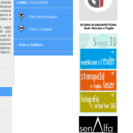
 pianta
LONG:
13.4120652
 doveva
uratura
i poco o
- Sito Archeologico
tempo e
i, oggi
- Torri e Castelli
le con
roce in
rezioni.
riserva
- Arte e Cultura
istiche,
 Marsi.