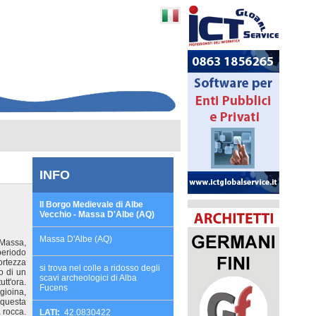
INFO
Il Borgo Medievale di Albe
Vecchio - Massa D'Albe (AQ)
Massa D'Albe (AQ)
i Massa,
periodo
ortezza
si trova nel colle a ridosso degli
to di un
scavi archeologici di Alba
tt'ora.
Fucens
gioina,
 questa
a rocca.
LATI:
42.0830422