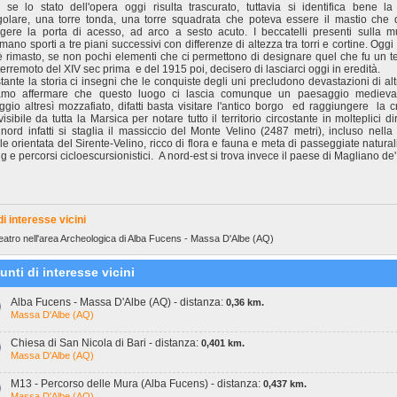
se lo stato dell'opera oggi risulta trascurato, tuttavia si identifica bene la
ngolare, una torre tonda, una torre squadrata che poteva essere il mastio che
gere la porta di acesso, ad arco a sesto acuto. I beccatelli presenti sulla m
mano sporti a tre piani successivi con differenze di altezza tra torri e cortine. Ogg
è rimasto, se non pochi elementi che ci permettono di designare quel che fu un 
 terremoto del XIV sec prima e del 1915 poi, decisero di lasciarci oggi in eredità.
ante la storia ci insegni che le conquiste degli uni precludono devastazioni di altr
amo affermare che questo luogo ci lascia comunque un paesaggio medieva
gio altresì mozzafiato, difatti basta visitare l'antico borgo ed raggiungere la c
 visibile da tutta la Marsica per notare tutto il territorio circostante in molteplici di
nord infatti si staglia il massiccio del Monte Velino (2487 metri), incluso nella 
le orientata del Sirente-Velino, ricco di flora e fauna e meta di passeggiate natural
ng e percorsi cicloescursionistici. A nord-est si trova invece il paese di Magliano de'
di interesse vicini
teatro nell'area Archeologica di Alba Fucens - Massa D'Albe (AQ)
unti di interesse vicini
Alba Fucens - Massa D'Albe (AQ) - distanza:
0,36 km.
Massa D'Albe (AQ)
Chiesa di San Nicola di Bari - distanza:
0,401 km.
Massa D'Albe (AQ)
M13 - Percorso delle Mura (Alba Fucens) - distanza:
0,437 km.
Massa D'Albe (AQ)