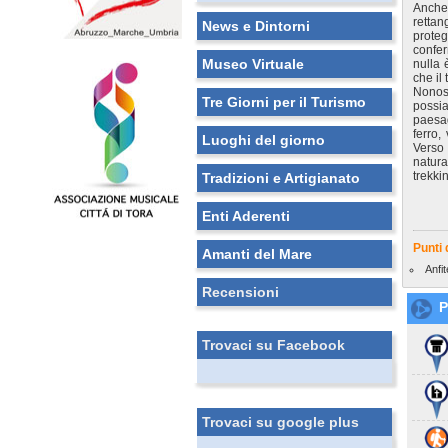
Anche 
retta
News e Dintorni
proteg
confer
Museo Virtuale
nulla 
che il
Nonost
Tre Giorni per il Turismo
possi
paesag
ferro,
Luoghi del giorno
Verso 
natura
trekki
Tradizioni e Artigianato
Enti Aderenti
Punti 
Amanti del Mare
Anfi
Recensioni
P
Trovaci su Facebook
Trovaci su google plus