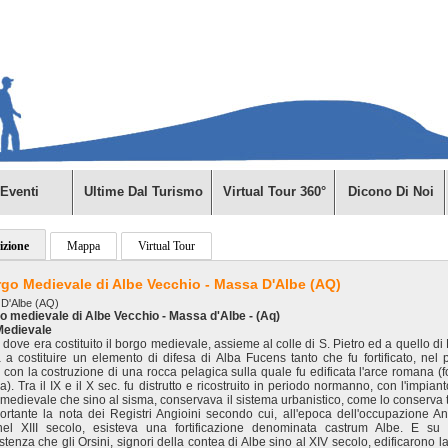
Eventi
Ultime Dal Turismo
Virtual Tour 360°
Dicono Di Noi
izione
Mappa
Virtual Tour
rgo Medievale di Albe Vecchio - Massa D'Albe (AQ)
D'Albe (AQ)
go medievale di Albe Vecchio - Massa d'Albe - (Aq)
Medievale
le dove era costituito il borgo medievale, assieme al colle di S. Pietro ed a quello d
 a costituire un elemento di difesa di Alba Fucens tanto che fu fortificato, nel 
o, con la costruzione di una rocca pelagica sulla quale fu edificata l'arce romana (f
). Tra il IX e il X sec. fu distrutto e ricostruito in periodo normanno, con l'impian
medievale che sino al sisma, conservava il sistema urbanistico, come lo conserva tu
ortante la nota dei Registri Angioini secondo cui, all'epoca dell'occupazione An
nel XIII secolo, esisteva una fortificazione denominata castrum Albe. E su
stenza che gli Orsini, signori della contea di Albe sino al XIV secolo, edificarono l