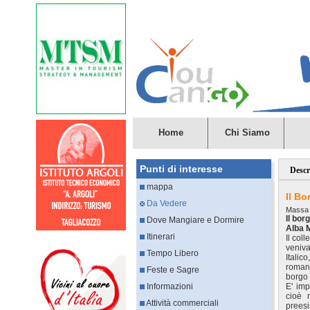
Home
Chi Siamo
Punti di interesse
Descr
mappa
Il Bo
Da Vedere
Massa 
Il bor
Dove Mangiare e Dormire
Alba 
Itinerari
Il col
veniva
Tempo Libero
Italic
romana
Feste e Sagre
borgo 
Informazioni
E' imp
cioè 
Attività commerciali
preesi