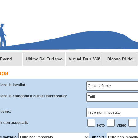
Eventi
Ultime Dal Turismo
Virtual Tour 360°
Dicono Di Noi
ppa
iona la località:
iona la categoria a cui sei interessato:
tismo:
i con associati:
Foto
Video
di sentiero:
Difficolta: