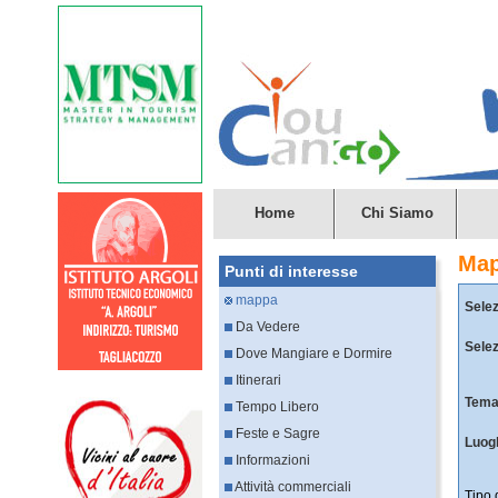
Home
Chi Siamo
Ma
Punti di interesse
mappa
Selez
Da Vedere
Selez
Dove Mangiare e Dormire
Itinerari
Tema
Tempo Libero
Feste e Sagre
Luogh
Informazioni
Attività commerciali
Tipo 